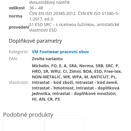
dvousložkový nástřik
velikost
36 – 48
ČSN EN ISO 20345:2012, ČSN EN ISO 61340–5–
norma
1:2017, ed.3
S1 ESD SRC – s ocelovou tužinkou, antistatické
provedení
vlastnosti ESD
Doplňkové parametry
Kategorie
:
VM Footwear pracovní obuv
EAN
:
Zvolte variantu
Michelin, FO, E, A, SRA, Norma, SRB, SRC, P,
HRO, SR, WRU, CI, Zimní, BOA, ESD, Free-tex,
NON-METALIC, WR, WPA, M, ANTICUT, PL,
Vlastnosti
:
Intrastat - kód zboží, Intrastat - kód země,
Intrastat - hmotnost, Intrastat - doplňková
jednotka, Intrastat - doplňkové množství,
HI, AN, CR, PS