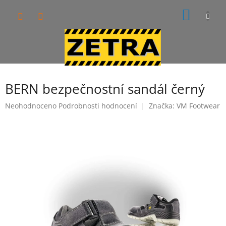
Přejít
NÁKUP
na
obsah
KOŠÍK
BERN bezpečnostní sandál černý
Průměrné
Neohodnoceno
Podrobnosti hodnocení
Značka:
VM Footwear
hodnocení
produktu
je
0,0
z
5
hvězdiček.