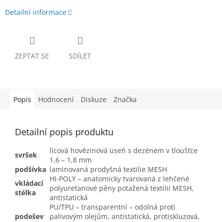
Detailní informace
ZEPTAT SE
SDÍLET
Popis
Hodnocení
Diskuze
Značka
Detailní popis produktu
lícová hovězinová useň s dezénem v tloušťce
svršek
1,6 – 1,8 mm
podšívka
laminovaná prodyšná textilie MESH
HI-POLY – anatomicky tvarovaná z lehčené
vkládací
polyuretanové pěny potažená textilií MESH,
stélka
antistatická
PU/TPU – transparentní – odolná proti
podešev
palivovým olejům, antistatická, protiskluzová,