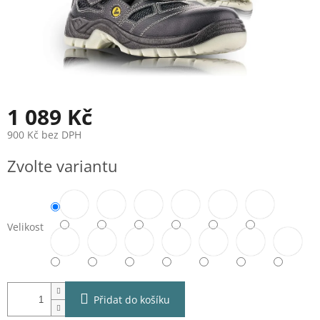
1 089 Kč
900 Kč bez DPH
Měrná
Zvolte variantu
cena:
Velikost
Přidat do košíku