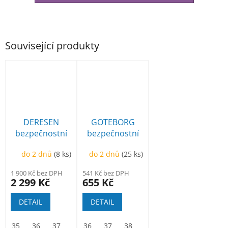
Související produkty
DERESEN
GOTEBORG
bezpečnostní
bezpečnostní
polobotka BOA
polobotka
do 2 dnů
(8 ks)
do 2 dnů
(25 ks)
1 900 Kč bez DPH
541 Kč bez DPH
2 299 Kč
655 Kč
DETAIL
DETAIL
35
36
37
38
36
39
37
40
38
41
39
42
40
43
41
44
42
45