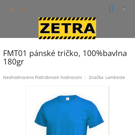
Přejít
NÁKUP
na
obsah
KOŠÍK
FMT01 pánské tričko, 100%bavlna
180gr
Průměrné
Neohodnoceno
Podrobnosti hodnocení
Značka:
Lambeste
hodnocení
produktu
je
0,0
z
5
hvězdiček.