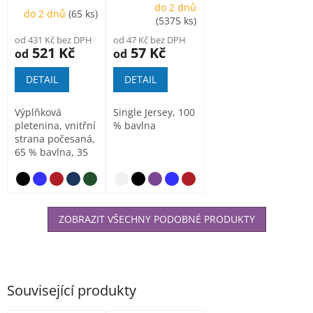
do 2 dnů
do 2 dnů
(65 ks)
(5375 ks)
od 431 Kč bez DPH
od 47 Kč bez DPH
521 Kč
57 Kč
od
od
DETAIL
DETAIL
Výplňková
Single Jersey, 100
pletenina, vnitřní
% bavlna
strana počesaná,
65 % bavlna, 35
% polyester
(barva 12 -...
tmavě šedý melír
nebesky
ZOBRAZIT VŠECHNY PODOBNÉ PRODUKTY
Související produkty