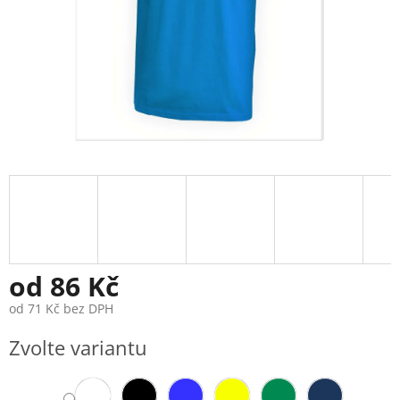
od
86 Kč
od
71 Kč
bez DPH
Měrná
Zvolte variantu
cena: