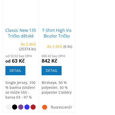
Classic New 135
T-Shirt High Vis
Tričko dětské
Bicolor Tričko
unisex
do 2 dnů
do 2 dnů
(6 ks)
(25374 ks)
od 52 Kč bez DPH
696 Kč bez DPH
63 Kč
842 Kč
od
DETAIL
DETAIL
Single Jersey, 100
Birdseye, 50 %
% bavlna (složení
polyester, 50 %
se může lišit -
polyester Cooldry
barva 03 - 97 %
bavlna a 3 %...
nebesky modrá
fluorescenční žlutá