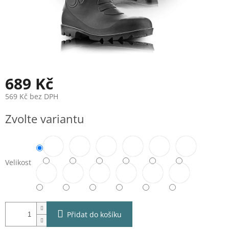
689 Kč
569 Kč bez DPH
Měrná
Zvolte variantu
cena:
Velikost
Přidat do košíku