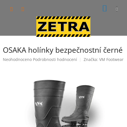
Přejít
NÁKUP
na
obsah
KOŠÍK
OSAKA holínky bezpečnostní černé
Průměrné
Neohodnoceno
Podrobnosti hodnocení
Značka:
VM Footwear
hodnocení
produktu
je
0,0
z
5
hvězdiček.