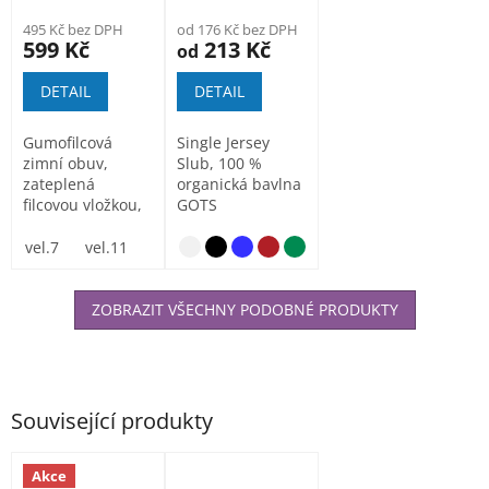
495 Kč bez DPH
od 176 Kč bez DPH
599 Kč
213 Kč
od
DETAIL
DETAIL
Gumofilcová
Single Jersey
zimní obuv,
Slub, 100 %
zateplená
organická bavlna
filcovou vložkou,
GOTS
holeňová část-
filc.
vel.7
vel.11
Gumofilcové...
ZOBRAZIT VŠECHNY PODOBNÉ PRODUKTY
Související produkty
Akce