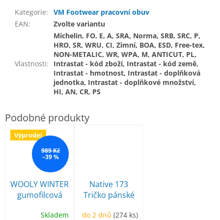
Kategorie
:
VM Footwear pracovní obuv
EAN
:
Zvolte variantu
Michelin, FO, E, A, SRA, Norma, SRB, SRC, P,
HRO, SR, WRU, CI, Zimní, BOA, ESD, Free-tex,
NON-METALIC, WR, WPA, M, ANTICUT, PL,
Vlastnosti
:
Intrastat - kód zboží, Intrastat - kód země,
Intrastat - hmotnost, Intrastat - doplňková
jednotka, Intrastat - doplňkové množství,
HI, AN, CR, PS
Výprodej
989 Kč
–39 %
WOOLY WINTER
Native 173
gumofilcová
Tričko pánské
obuv
Skladem
do 2 dnů
(274 ks)