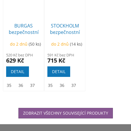
BURGAS
STOCKHOLM
bezpečnostní
bezpečnostní
kotníková
kotníková
do 2 dnů
(50 ks)
do 2 dnů
(14 ks)
520 Kč bez DPH
591 Kč bez DPH
629 Kč
715 Kč
DETAIL
DETAIL
35
36
37
38
35
39
36
40
37
41
38
42
39
43
40
44
41
45
ZOBRAZIT VŠECHNY SOUVISEJÍCÍ PRODUKTY
Z