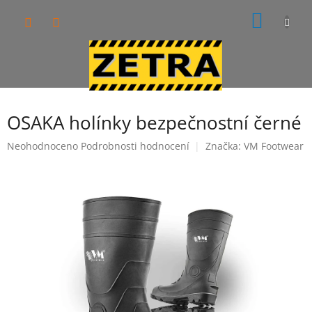
Přejít
NÁKUP
na
obsah
KOŠÍK
OSAKA holínky bezpečnostní černé
Průměrné
Neohodnoceno
Podrobnosti hodnocení
Značka:
VM Footwear
hodnocení
produktu
je
0,0
z
5
hvězdiček.