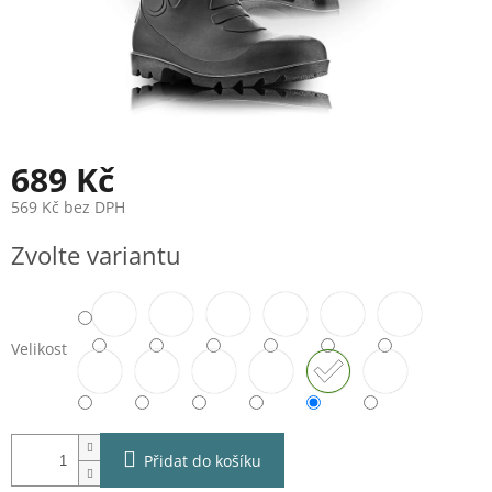
689 Kč
569 Kč bez DPH
Měrná
Zvolte variantu
cena:
Velikost
Přidat do košíku