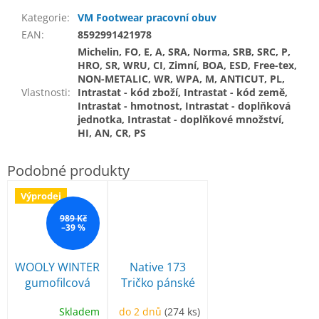
Kategorie
:
VM Footwear pracovní obuv
EAN
:
8592991421978
Michelin, FO, E, A, SRA, Norma, SRB, SRC, P,
HRO, SR, WRU, CI, Zimní, BOA, ESD, Free-tex,
NON-METALIC, WR, WPA, M, ANTICUT, PL,
Vlastnosti
:
Intrastat - kód zboží, Intrastat - kód země,
Intrastat - hmotnost, Intrastat - doplňková
jednotka, Intrastat - doplňkové množství,
HI, AN, CR, PS
Výprodej
989 Kč
–39 %
WOOLY WINTER
Native 173
gumofilcová
Tričko pánské
obuv
Skladem
do 2 dnů
(274 ks)