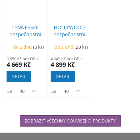
TENNESSEE
HOLLYWOOD
bezpečnostní
bezpečnostní
polobotka
kotníková
do 2 dnů
(3 ks)
do 2 dnů
(20 ks)
3 859 Kč bez DPH
4 049 Kč bez DPH
4 669 Kč
4 899 Kč
DETAIL
DETAIL
39
40
41
42
39
43
40
44
41
45
42
46
43
47
44
48
45
ZOBRAZIT VŠECHNY SOUVISEJÍCÍ PRODUKTY
Z