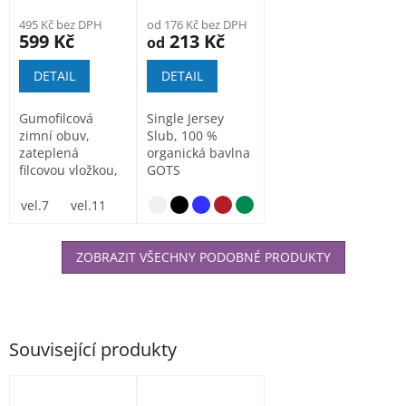
495 Kč bez DPH
od 176 Kč bez DPH
599 Kč
213 Kč
od
DETAIL
DETAIL
Gumofilcová
Single Jersey
zimní obuv,
Slub, 100 %
zateplená
organická bavlna
filcovou vložkou,
GOTS
holeňová část-
filc.
vel.7
vel.11
Gumofilcové...
ZOBRAZIT VŠECHNY PODOBNÉ PRODUKTY
Související produkty