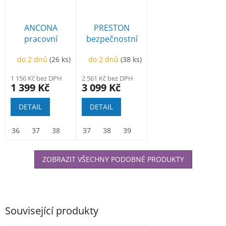
ANCONA
PRESTON
pracovní
bezpečnostní
polobotka
polobotka
do 2 dnů
(26 ks)
do 2 dnů
(38 ks)
1 156 Kč bez DPH
2 561 Kč bez DPH
1 399 Kč
3 099 Kč
DETAIL
DETAIL
36
37
38
39
37
40
38
41
39
42
40
43
41
44
42
45
43
46
ZOBRAZIT VŠECHNY PODOBNÉ PRODUKTY
Související produkty