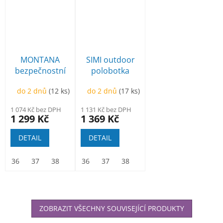
MONTANA
SIMI outdoor
bezpečnostní
polobotka
sandál
černá
do 2 dnů
(12 ks)
do 2 dnů
(17 ks)
1 074 Kč bez DPH
1 131 Kč bez DPH
1 299 Kč
1 369 Kč
DETAIL
DETAIL
36
37
38
39
36
40
37
41
38
42
39
43
40
44
41
45
42
46
ZOBRAZIT VŠECHNY SOUVISEJÍCÍ PRODUKTY