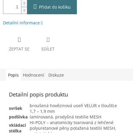
Přidat do košíku
Detailní informace
ZEPTAT SE
SDÍLET
Popis
Hodnocení
Diskuze
Detailní popis produktu
broušená hovězinová useň VELUR v tloušťce
svršek
1,7 – 1,9 mm
podšívka
laminovaná, prodyšná textilie MESH
HI-POLY – anatomicky tvarovaná z lehčené
vkládací
polyuretanové pěny potažená textilií MESH,
stélka