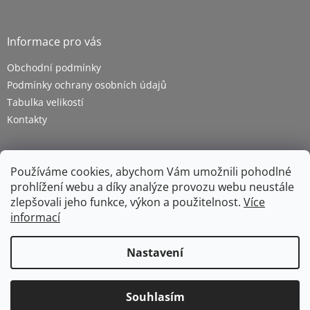
Informace pro vás
Obchodní podmínky
Podmínky ochrany osobních údajů
Tabulka velikostí
Kontakty
Používáme cookies, abychom Vám umožnili pohodlné
prohlížení webu a díky analýze provozu webu neustále
zlepšovali jeho funkce, výkon a použitelnost.
Více
informací
Vytvořil Shoptet
Nastavení
Copyright 2026
ZETRA - pracovní oděvy s.r.o.
. Všechna
Souhlasím
práva vyhrazena.
Upravit nastavení cookies