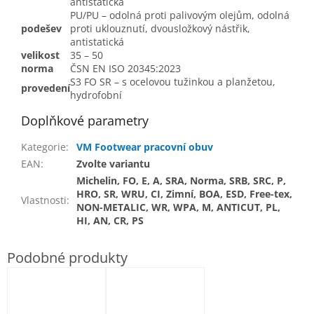
antistatická
PU/PU – odolná proti palivovým olejům, odolná
podešev
proti uklouznutí, dvousložkový nástřik,
antistatická
velikost
35 – 50
norma
ČSN EN ISO 20345:2023
S3 FO SR – s ocelovou tužinkou a planžetou,
provedení
hydrofobní
Doplňkové parametry
Kategorie
:
VM Footwear pracovní obuv
EAN
:
Zvolte variantu
Michelin, FO, E, A, SRA, Norma, SRB, SRC, P,
HRO, SR, WRU, CI, Zimní, BOA, ESD, Free-tex,
Vlastnosti
:
NON-METALIC, WR, WPA, M, ANTICUT, PL,
HI, AN, CR, PS