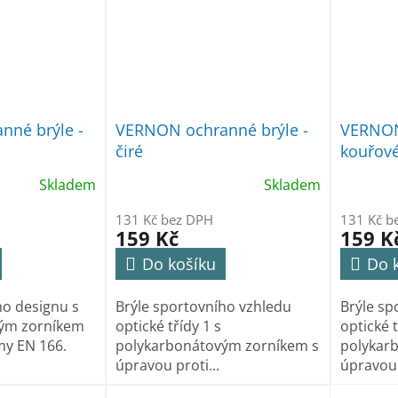
nné brýle -
VERNON ochranné brýle -
VERNON
čiré
kouřov
Skladem
Skladem
131 Kč bez DPH
131 Kč b
159 Kč
159 K
Do košíku
Do 
ho designu s
Brýle sportovního vzhledu
Brýle sp
ým zorníkem
optické třídy 1 s
optické t
my EN 166.
polykarbonátovým zorníkem s
polykar
úpravou proti...
úpravou 