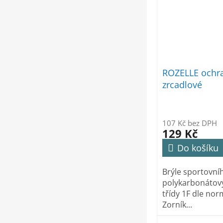
ROZELLE ochra
zrcadlové
107 Kč bez DPH
129 Kč
Do košíku
Brýle sportovní
polykarbonátov
třídy 1F dle nor
Zorník...