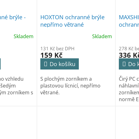
né brýle -
HOXTON ochranné brýle
MAXSHI
nepřímo větrané
ochrann
Skladem
Skladem
131 Kč bez DPH
278 Kč b
159 Kč
336 K
Do košíku
Do 
ho vzhledu
S plochým zorníkem a
Čirý PC c
s šedým
plastovou lícnicí, nepřímo
náhlavn
ým zorníkem s
větrané.
zorníkem
normě E