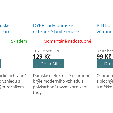
mské
OYRE Lady dámské
PILLI o
 čiré
ochranné brýle tmavé
větrané
Skladem
Momentáně nedostupné
107 Kč bez DPH
82 Kč be
129 Kč
99 Kč
Do košíku
Do 
rické ochranné
Dámské dielektrické ochranné
Ochranné
 vzhledu s
brýle moderního vzhledu s
s plochý
ým zorníkem
polykarbonátovým zorníkem
a měkkou
třídy...