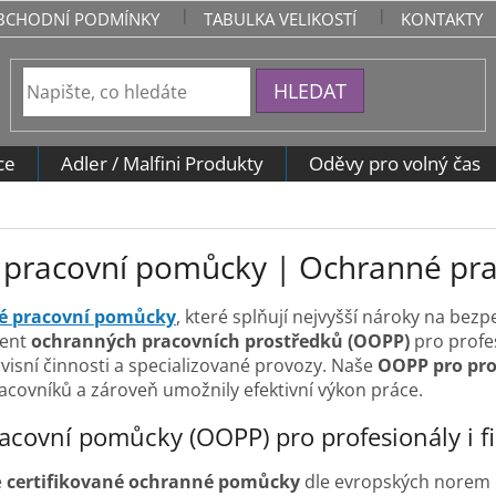
BCHODNÍ PODMÍNKY
TABULKA VELIKOSTÍ
KONTAKTY
HLEDAT
ce
Adler / Malfini Produkty
Oděvy pro volný čas
pracovní pomůcky | Ochranné pra
é pracovní pomůcky
, které splňují nejvyšší nároky na be
ment
ochranných pracovních prostředků (OOPP)
pro profes
ervisní činnosti a specializované provozy. Naše
OOPP pro pro
racovníků a zároveň umožnily efektivní výkon práce.
covní pomůcky (OOPP) pro profesionály i f
e
certifikované ochranné pomůcky
dle evropských norem E