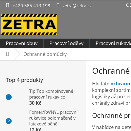
Přejít
O
+420 585 413 198
zetra@zetra.cz
na
obsah
Pracovní obuv
Pracovní oděvy
Pracovní rukavi
Ochranné pomůcky
Domů
P
Ochranné 
o
s
Top 4 produkty
Hledáte
ochrann
t
komplexní sorti
r
Tip Top kombinované
logistiky až po s
pracovní rukavice
a
chránily zdraví p
30 Kč
n
n
Fomer/RWNYL pracovní
Ochranné pra
rukavice polomáčené v
í
latexové pěně
p
V nabídce najdet
12 Kč