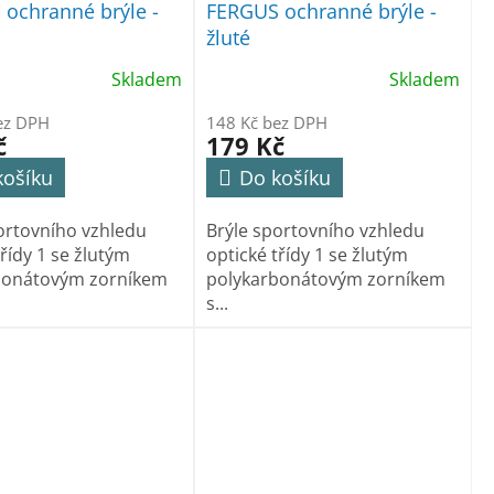
ochranné brýle -
FERGUS ochranné brýle -
žluté
Skladem
Skladem
ez DPH
148 Kč bez DPH
č
179 Kč
košíku
Do košíku
ortovního vzhledu
Brýle sportovního vzhledu
třídy 1 se žlutým
optické třídy 1 se žlutým
bonátovým zorníkem
polykarbonátovým zorníkem
s...