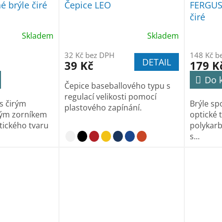
 brýle čiré
Čepice LEO
FERGUS 
čiré
Skladem
Skladem
32 Kč bez DPH
148 Kč b
DETAIL
39 Kč
179 K
Do 
Čepice baseballového typu s
regulací velikosti pomocí
s čirým
Brýle sp
plastového zapínání.
ým zorníkem
optické 
tického tvaru
polykar
s...