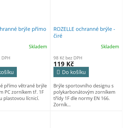
chranné brýle přímo
ROZELLE ochranné brýle -
čiré
Skladem
Skladem
z DPH
98 Kč bez DPH
119 Kč
košíku
Do košíku
 přímo větrané brýle
Brýle sportovního designu s
m PC zorníkem tř. 1F
polykarbonátovým zorníkem
 plastovou lícnicí.
třídy 1F dle normy EN 166.
Zorník...