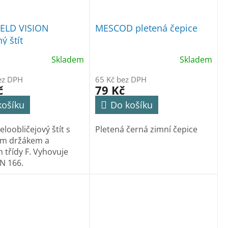
ELD VISION
MESCOD pletená čepice
ý štít
Skladem
Skladem
ez DPH
65 Kč bez DPH
č
79 Kč
košíku
Do košíku
eloobličejový štít s
Pletená černá zimní čepice
ím držákem a
 třídy F. Vyhovuje
N 166.