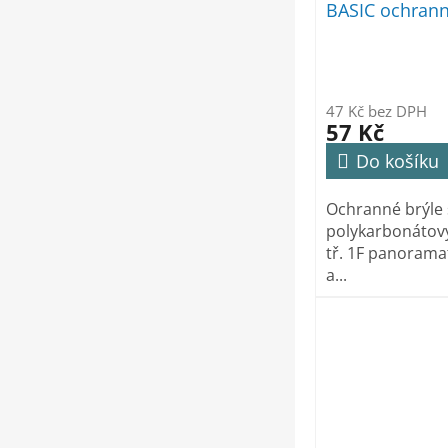
d
BASIC ochranné
u
k
t
ů
47 Kč bez DPH
57 Kč
Do košíku
Ochranné brýle 
polykarbonátov
tř. 1F panorama
a...