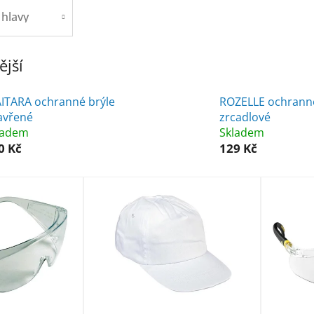
hlavy
jší
ITARA ochranné brýle
ROZELLE ochranné
avřené
zrcadlové
ladem
Skladem
0 Kč
129 Kč