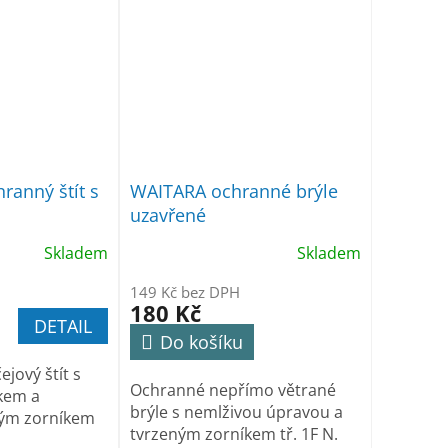
ranný štít s
WAITARA ochranné brýle
uzavřené
Skladem
Skladem
149 Kč bez DPH
180 Kč
DETAIL
Do košíku
ejový štít s
Ochranné nepřímo větrané
kem a
brýle s nemlživou úpravou a
ým zorníkem
tvrzeným zorníkem tř. 1F N.