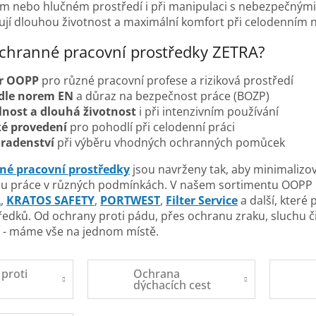
ém nebo hlučném prostředí i při manipulaci s nebezpečnými
ují dlouhou životnost a maximální komfort při celodenním 
ochranné pracovní prostředky ZETRA?
ěr OOPP
pro různé pracovní profese a riziková prostředí
 dle norem EN
a důraz na bezpečnost práce (BOZP)
nost a dlouhá životnost
i při intenzivním používání
é provedení
pro pohodlí při celodenní práci
radenství
při výběru vhodných ochranných pomůcek
né pracovní prostředky
jsou navrženy tak, aby minimalizova
nu práce v různých podmínkách. V našem sortimentu OOPP n
A
,
KRATOS SAFETY
,
PORTWEST
,
Filter Service
a další, které
edků. Od ochrany proti pádu, přes ochranu zraku, sluchu č
í - máme vše na jednom místě.
proti
Ochrana
dýchacích cest