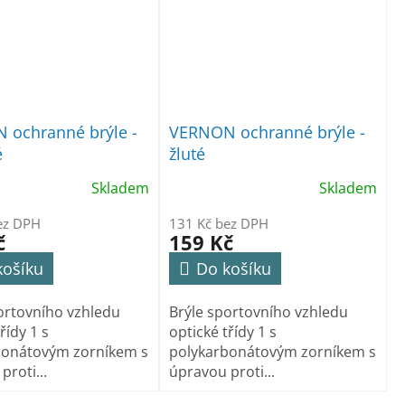
 ochranné brýle -
VERNON ochranné brýle -
é
žluté
Skladem
Skladem
ez DPH
131 Kč bez DPH
č
159 Kč
košíku
Do košíku
ortovního vzhledu
Brýle sportovního vzhledu
řídy 1 s
optické třídy 1 s
bonátovým zorníkem s
polykarbonátovým zorníkem s
proti...
úpravou proti...