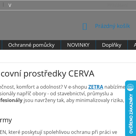
VRÁCENÍ ZBOŽÍ - VZOROVÝ FORMULÁŘ PRO ODSTOUPENÍ 
Přihlášení
NÁKUPNÍ
Prázdný košík
KOŠÍK
Ochranné pomůcky
NOVINKY
Doplňky
covní prostředky CERVA
zpečnost, komfort a odolnost? V e-shopu
ZETRA
nabízíme
ionály napříč obory - od stavebnictví, průmyslu a
fesionály
jsou navrženy tak, aby minimalizovaly rizika,
irmy
N, které poskytují spolehlivou ochranu při práci ve