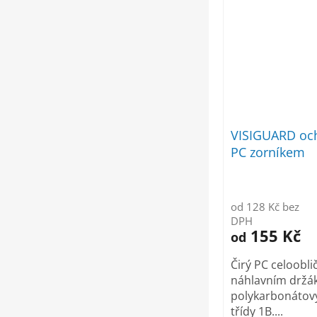
VISIGUARD och
PC zorníkem
od 128 Kč bez
DPH
155 Kč
od
Čirý PC celooblič
náhlavním držá
polykarbonátov
třídy 1B....