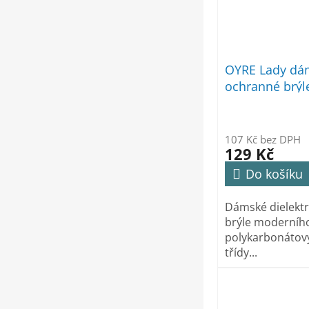
OYRE Lady dá
ochranné brýle
107 Kč bez DPH
129 Kč
Do košíku
Dámské dielekt
brýle moderního
polykarbonátov
třídy...