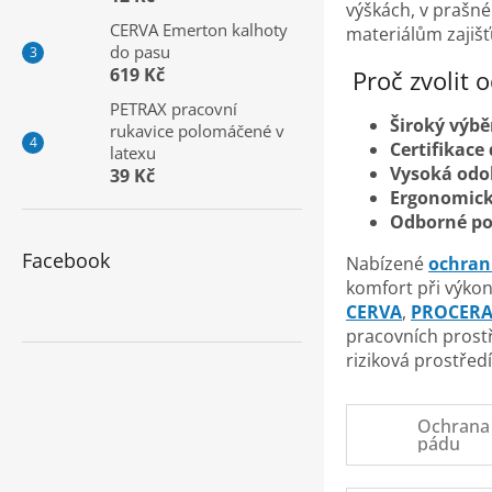
a
výškách, v prašn
CERVA Emerton kalhoty
n
materiálům zajišť
do pasu
e
619 Kč
Proč zvolit 
l
PETRAX pracovní
Široký výb
rukavice polomáčené v
Certifikace
latexu
Vysoká odol
39 Kč
Ergonomick
Odborné po
Facebook
Nabízené
ochran
komfort při výko
CERVA
,
PROCER
pracovních prostř
riziková prostřed
Ochrana 
pádu