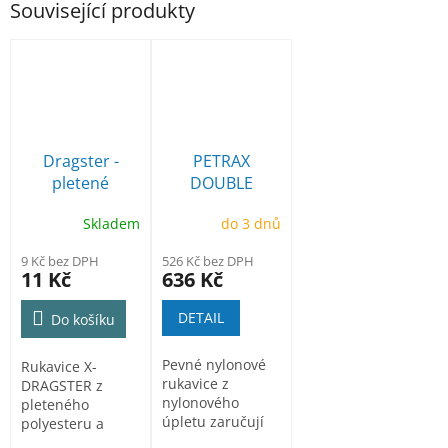
Související produkty
Dragster -
PETRAX
pletené
DOUBLE
rukavice
pracovní
Skladem
do 3 dnů
povrstvené
rukavice 3/4
latexem
máčené v
9 Kč bez DPH
526 Kč bez DPH
latexu balení
11 Kč
636 Kč
DETAIL
Do košíku
Pevné nylonové
Rukavice X-
rukavice z
DRAGSTER z
nylonového
pleteného
úpletu zaručují
polyesteru a
výbornou
bavlny v šedé