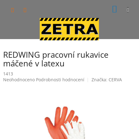
Přejít
NÁKUP
na
obsah
KOŠÍK
REDWING pracovní rukavice
máčené v latexu
1413
Průměrné
Neohodnoceno
Podrobnosti hodnocení
Značka:
CERVA
hodnocení
produktu
je
0,0
z
5
hvězdiček.