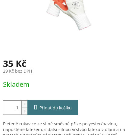
35 Kč
29 Kč bez DPH
Měrná
Skladem
cena:
Přidat do košíku
Pletené rukavice ze silné směsné příze polyester/bavlna,
napuštěné latexem, s další silnou vrstvou latexu v dlani a na