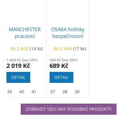
MANCHESTER
OSAKA holínky
pracovní
bezpečnostní
poloholeňová
černé
do 2 dnů
(14 ks)
do 2 dnů
(17 ks)
1 669 Kč bez DPH
569 Kč bez DPH
2 019 Kč
689 Kč
DETAIL
DETAIL
39
40
41
42
37
43
38
44
39
45
40
46
41
47
42
43
ZOBRAZIT VŠECHNY PODOBNÉ PRODUKTY