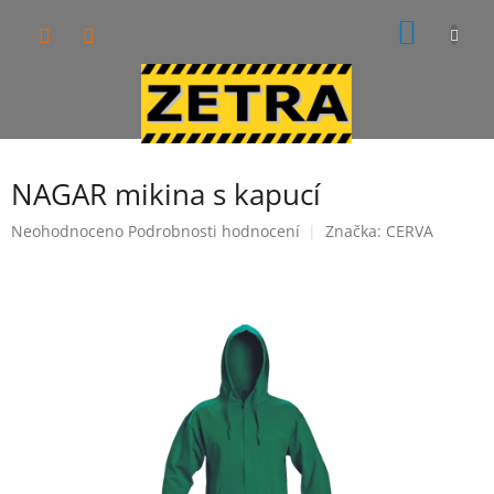
Přejít
NÁKUP
na
obsah
KOŠÍK
NAGAR mikina s kapucí
Průměrné
Neohodnoceno
Podrobnosti hodnocení
Značka:
CERVA
hodnocení
produktu
je
0,0
z
5
hvězdiček.