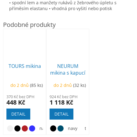
• spodní lem a manžety rukávů z žebrového úpletu s
příměsím elastanu • vhodná pro vyšití nebo potisk
TOURS mikina
NEURUM
mikina s kapucí
do 2 dnů
(85 ks)
do 2 dnů
(32 ks)
370 Kč bez DPH
924 Kč bez DPH
448 Kč
1 118 Kč
DETAIL
DETAIL
navy
lah.zelená
navy
kamenně šedá
tm.olivová