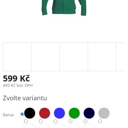
599 Kč
495 Kč bez DPH
Měrná
Zvolte variantu
cena:
Barva