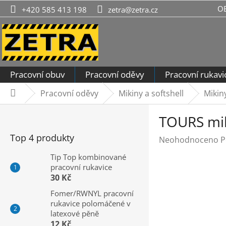
Přejít
O
+420 585 413 198
zetra@zetra.cz
na
obsah
Pracovní obuv
Pracovní oděvy
Pracovní rukavi
Pracovní oděvy
Mikiny a softshell
Mikiny
Domů
P
TOURS mi
o
s
Top 4 produkty
Průměrné
Neohodnoceno
P
t
hodnocení
r
Tip Top kombinované
produktu
pracovní rukavice
a
je
30 Kč
n
0,0
n
Fomer/RWNYL pracovní
z
rukavice polomáčené v
í
5
latexové pěně
hvězdiček.
p
12 Kč