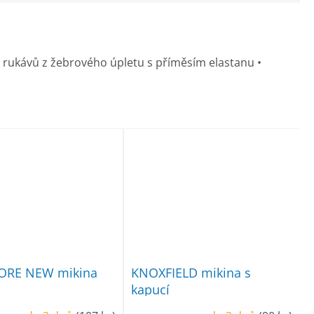
y rukávů z žebrového úpletu s příměsím elastanu •
RE NEW mikina
KNOXFIELD mikina s
kapucí