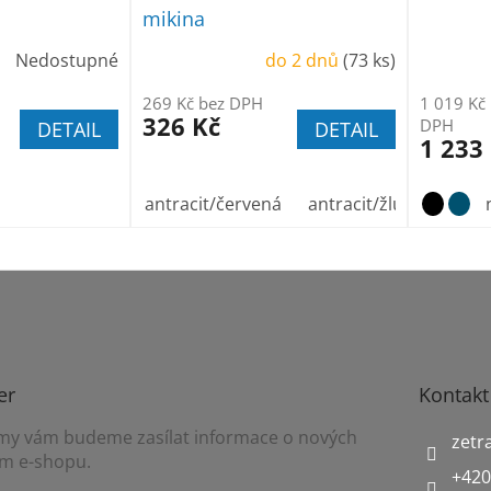
mikina
Nedostupné
do 2 dnů
(73 ks)
269 Kč bez DPH
1 019 Kč
326 Kč
DPH
DETAIL
DETAIL
1 233
antracit/červená
antracit/žlutá
antra
er
Kontakt
a my vám budeme zasílat informace o nových
zetr
m e-shopu.
+420