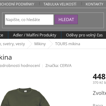
BCHODNÍ PODMÍNKY
TABULKA VELIKOSTÍ
KONTAKTY
HLEDAT
ce
Adler / Malfini Produkty
Oděvy pro volný čas
, svetry, vesty
Mikiny
TOURS mikina
kina
odrobnosti hodnocení
Značka:
CERVA
448
370 Kč 
Měrná
Zvolt
cena:
Barva