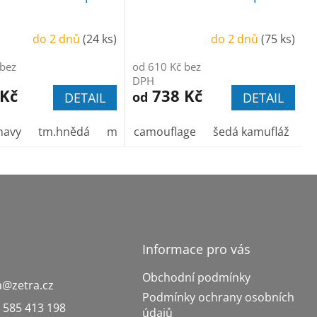
do 2 dnů
(24 ks)
do 2 dnů
(75 ks)
 bez
od 610 Kč bez
DPH
 Kč
738 Kč
od
DETAIL
DETAIL
cit/oranžová
navy
tm.hnědá
mech.zelená
camouflage
šedá kamufláž
b
Informace pro vás
Obchodní podmínky
a
@
zetra.cz
Podmínky ochrany osobních
 585 413 198
údajů