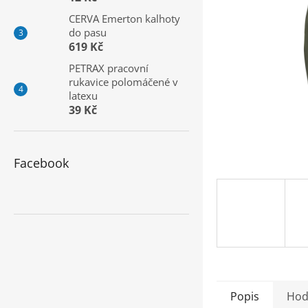
a
CERVA Emerton kalhoty
n
do pasu
e
619 Kč
l
PETRAX pracovní
rukavice polomáčené v
latexu
39 Kč
Facebook
Popis
Hod