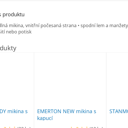
s produktu
odlná mikina, vnitřní počesaná strana • spodní lem a manžet
ití nebo potisk
DY mikina s
EMERTON NEW mikina s
STANMO
kapucí