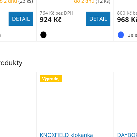
o 2 dnů
(23 ks)
do 2 dnů
(12 ks)
764 Kč bez DPH
800 Kč b
924 Kč
968 K
DETAIL
DETAIL
á
zel
produkty
Výprodej
KNOXFIELD klokanka
DAYBOR