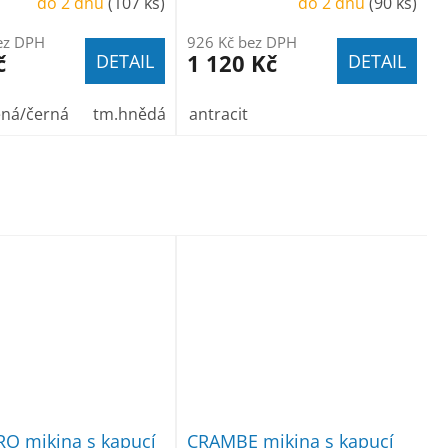
do 2 dnů
(107 ks)
do 2 dnů
(90 ks)
ez DPH
926 Kč bez DPH
č
1 120 Kč
DETAIL
DETAIL
ená/černá
tm.hnědá
antracit
O mikina s kapucí
CRAMBE mikina s kapucí