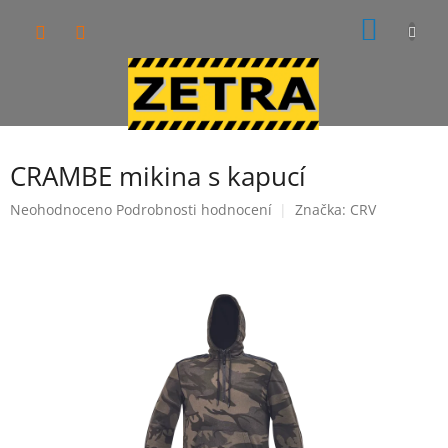
Přejít
NÁKUP
na
obsah
KOŠÍK
CRAMBE mikina s kapucí
Průměrné
Neohodnoceno
Podrobnosti hodnocení
Značka:
CRV
hodnocení
produktu
je
0,0
z
5
hvězdiček.