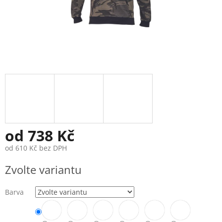
od
738 Kč
od
610 Kč
bez DPH
Měrná
Zvolte variantu
cena:
Barva