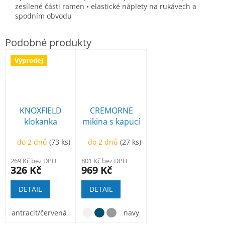
zesílené části ramen • elastické náplety na rukávech a
spodním obvodu
Výprodej
KNOXFIELD
CREMORNE
klokanka
mikina s kapucí
mikina
do 2 dnů
(73 ks)
do 2 dnů
(27 ks)
269 Kč bez DPH
801 Kč bez DPH
326 Kč
969 Kč
DETAIL
DETAIL
antracit/červená
antracit/žlutá
navy
antracit/oranžová
sv.olivová