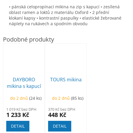
• pánská celopropínací mikina na zip s kapucí • zesílená
oblast ramen a loktů z materiálu Oxford • 2 přední
klokaní kapsy • kontrastní paspulky • elastické žebrované
náplety na rukávech a spodním obvodu
DAYBORO
TOURS mikina
mikina s kapucí
do 2 dnů
(24 ks)
do 2 dnů
(85 ks)
1 019 Kč bez DPH
370 Kč bez DPH
1 233 Kč
448 Kč
DETAIL
DETAIL