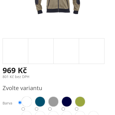
969 Kč
801 Kč bez DPH
Měrná
Zvolte variantu
cena:
Barva