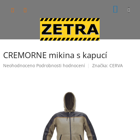
Přejít
NÁKUP
na
obsah
KOŠÍK
CREMORNE mikina s kapucí
Průměrné
Neohodnoceno
Podrobnosti hodnocení
Značka:
CERVA
hodnocení
produktu
je
0,0
z
5
hvězdiček.