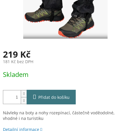
219 Kč
181 Kč bez DPH
Měrná
Skladem
cena:
Přidat do košíku
Návleky na boty a nohy rozepínací, částečně voděodolné,
vhodné i na turistiku
Detailní informace