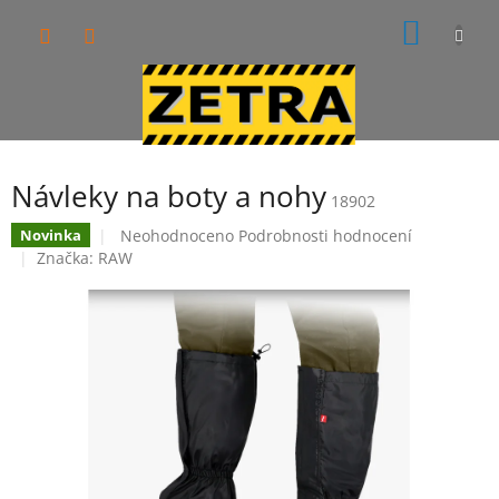
Přejít
NÁKUP
na
obsah
KOŠÍK
Návleky na boty a nohy
18902
Průměrné
Neohodnoceno
Podrobnosti hodnocení
Novinka
hodnocení
Značka:
RAW
produktu
je
0,0
z
5
hvězdiček.