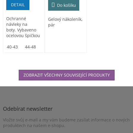
DETAIL
Do košíku
Ochranné
Gelový nákoleník,
návleky na
pár
boty. Vybaveno
ocelovou špičkou
odolnou proti
nárazům 200 J
40-43
44-48
a...
ZOBRAZIT VŠECHNY SOUVISEJÍCÍ PRODUKTY
Z
á
p
a
Odebírat newsletter
t
Vložte svůj e-mail a my vám budeme zasílat informace o nových
í
produktech na našem e-shopu.