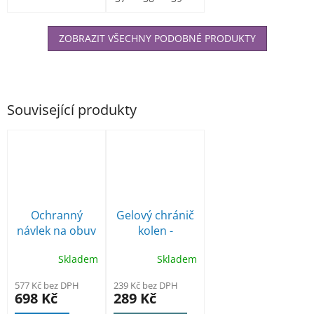
ZOBRAZIT VŠECHNY PODOBNÉ PRODUKTY
Související produkty
Ochranný
Gelový chránič
návlek na obuv
kolen -
bezpečnostní -
nákoleník
Skladem
Skladem
ocelová špice
577 Kč bez DPH
239 Kč bez DPH
698 Kč
289 Kč