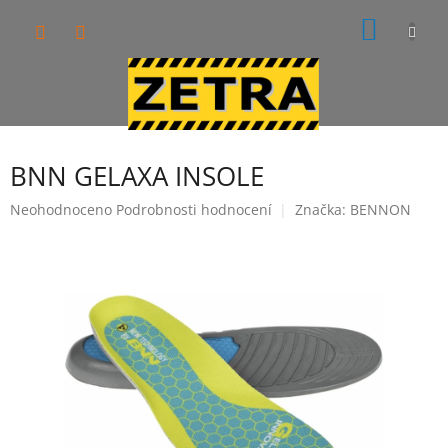
Přejít
NÁKUP
na
obsah
KOŠÍK
BNN GELAXA INSOLE
Průměrné
Neohodnoceno
Podrobnosti hodnocení
Značka:
BENNON
hodnocení
produktu
je
0,0
z
5
hvězdiček.