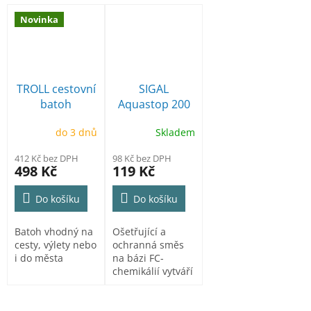
Novinka
TROLL cestovní
SIGAL
batoh
Aquastop 200
ml impregnace
do 3 dnů
Skladem
412 Kč bez DPH
98 Kč bez DPH
498 Kč
119 Kč
Do košíku
Do košíku
Batoh vhodný na
Ošetřující a
cesty, výlety nebo
ochranná směs
i do města
na bázi FC-
chemikálií vytváří
po nástřiku tenký
film, který...