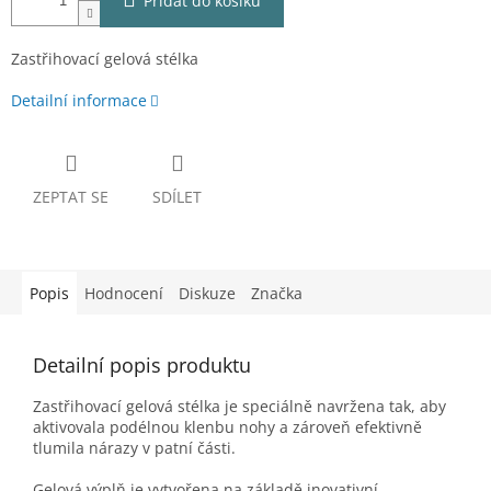
Přidat do košíku
Zastřihovací gelová stélka
Detailní informace
ZEPTAT SE
SDÍLET
Popis
Hodnocení
Diskuze
Značka
Detailní popis produktu
Zastřihovací gelová stélka je speciálně navržena tak, aby
aktivovala podélnou klenbu nohy a zároveň efektivně
tlumila nárazy v patní části.
Gelová výplň je vytvořena na základě inovativní