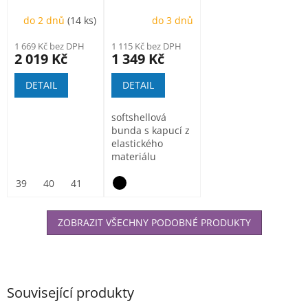
poloholeňová
Creatron
do 2 dnů
(14 ks)
do 3 dnů
1 669 Kč bez DPH
1 115 Kč bez DPH
2 019 Kč
1 349 Kč
DETAIL
DETAIL
softshellová
bunda s kapucí z
elastického
materiálu
ElasticTech®Flexi,
vnitřní část...
39
40
41
42
43
44
45
46
47
ZOBRAZIT VŠECHNY PODOBNÉ PRODUKTY
Související produkty