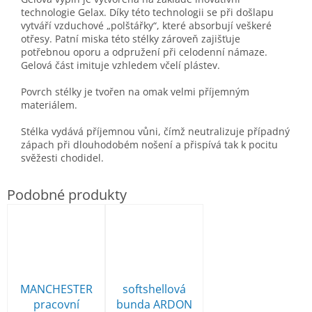
technologie Gelax. Díky této technologii se při došlapu
vytváří vzduchové „polštářky“, které absorbují veškeré
otřesy. Patní miska této stélky zároveň zajišťuje
potřebnou oporu a odpružení při celodenní námaze.
Gelová část imituje vzhledem včelí plástev.
Povrch stélky je tvořen na omak velmi příjemným
materiálem.
Stélka vydává příjemnou vůni, čímž neutralizuje případný
zápach při dlouhodobém nošení a přispívá tak k pocitu
svěžesti chodidel.
MANCHESTER
softshellová
pracovní
bunda ARDON