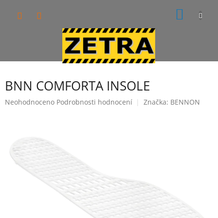
Přejít
NÁKUP
na
obsah
KOŠÍK
BNN COMFORTA INSOLE
Průměrné
Neohodnoceno
Podrobnosti hodnocení
Značka:
BENNON
hodnocení
produktu
je
0,0
z
5
hvězdiček.