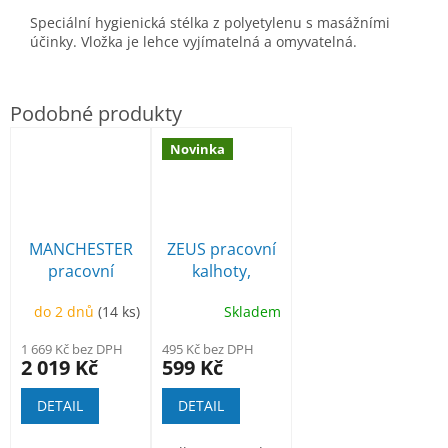
Speciální hygienická stélka z polyetylenu s masážními
účinky. Vložka je lehce vyjímatelná a omyvatelná.
Novinka
MANCHESTER
ZEUS pracovní
pracovní
kalhoty,
poloholeňová
odepínací
do 2 dnů
(14 ks)
Skladem
nohavice
1 669 Kč bez DPH
495 Kč bez DPH
2 019 Kč
599 Kč
DETAIL
DETAIL