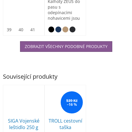
Kalhoty ZEUS do
pasu s
odepínacími
nohavicemi jsou
vyrobeny z hlavní
tkaniny RIP-
39
40
41
42
43
44
45
46
47
STOP...
ZOBRAZIT VŠECHNY PODOBNÉ PRODUKTY
Související produkty
539 Kč
–16 %
SIGA Vojenské
TROLL cestovní
leštidlo 250 g
taška