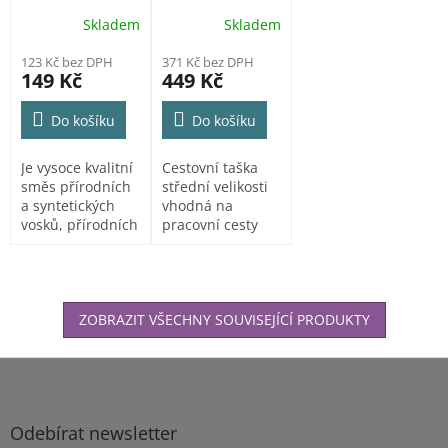
černé
Skladem
Skladem
123 Kč bez DPH
371 Kč bez DPH
149 Kč
449 Kč
Do košíku
Do košíku
Je vysoce kvalitní
Cestovní taška
směs přírodních
střední velikosti
a syntetických
vhodná na
vosků, přírodních
pracovní cesty
olejů a...
nebo výlety
ZOBRAZIT VŠECHNY SOUVISEJÍCÍ PRODUKTY
Z
á
p
a
Odebírat newsletter