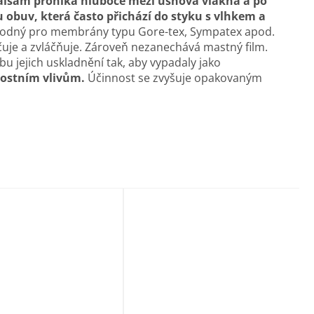
alsam proniká hluboce mezi usňová vlákna a po
u obuv, která často přichází do styku s vlhkem a
vhodný pro membrány typu Gore-tex, Sympatex apod.
čuje a zvláčňuje. Zároveň nezanechává mastný film.
u jejich uskladnění tak, aby vypadaly jako
nostním vlivům.
Účinnost se zvyšuje opakovaným