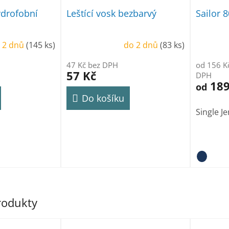
drofobní
Leštící vosk bezbarvý
Sailor 
 2 dnů
(145 ks)
do 2 dnů
(83 ks)
47 Kč bez DPH
od 156 K
57 Kč
DPH
189
od
Do košíku
Single J
produkty