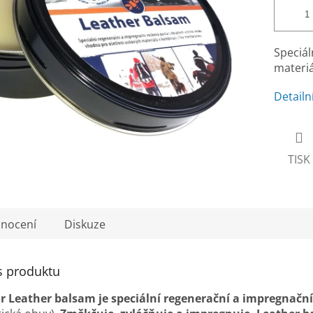
Speciál
materiá
Detailn
TISK
nocení
Diskuze
s produktu
r Leather balsam je speciální regenerační a impregnačn