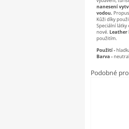
vybavení, turis
nanesení vytvá
vodou.
Propust
Kůži díky použ
Speciální látk
nové.
Leather
použitím.
Použití -
hladk
Barva -
neutra