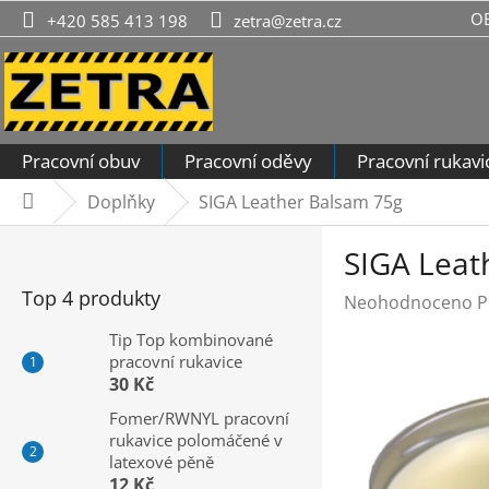
Přejít
O
+420 585 413 198
zetra@zetra.cz
na
obsah
Pracovní obuv
Pracovní oděvy
Pracovní rukavi
Doplňky
SIGA Leather Balsam 75g
Domů
P
SIGA Leat
o
s
Top 4 produkty
Průměrné
Neohodnoceno
P
t
hodnocení
r
Tip Top kombinované
produktu
pracovní rukavice
a
je
30 Kč
n
0,0
n
Fomer/RWNYL pracovní
z
rukavice polomáčené v
í
5
latexové pěně
hvězdiček.
p
12 Kč