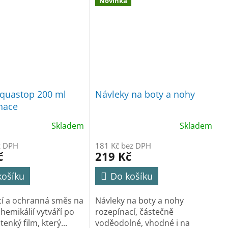
Novinka
quastop 200 ml
Návleky na boty a nohy
nace
Skladem
Skladem
z DPH
181 Kč bez DPH
č
219 Kč
košíku
Do košíku
cí a ochranná směs na
Návleky na boty a nohy
hemikálií vytváří po
rozepínací, částečně
tenký film, který...
voděodolné, vhodné i na