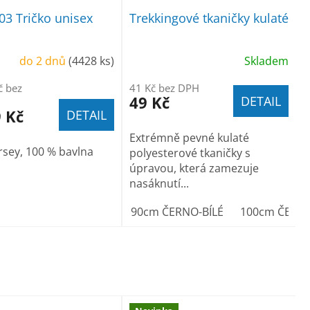
803 Tričko unisex
Trekkingové tkaničky kulaté
do 2 dnů
(4428 ks)
Skladem
č bez
41 Kč bez DPH
49 Kč
DETAIL
 Kč
DETAIL
Extrémně pevné kulaté
ersey, 100 % bavlna
polyesterové tkaničky s
úpravou, která zamezuje
nasáknutí...
90cm ČERNO-BÍLÉ
100cm ČERNO