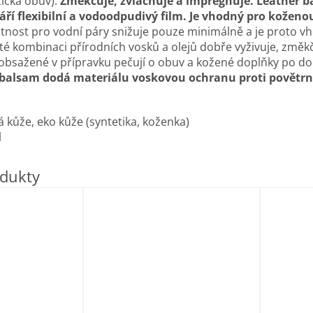
tická obuv).
Změkčuje, zvláčňuje a impregnuje.
Leather b
ří flexibilní a vodoodpudivý film. Je vhodný pro koženo
nost pro vodní páry snižuje pouze minimálně a je proto 
ité kombinaci přírodních vosků a olejů dobře vyživuje, změk
y obsažené v přípravku pečují o obuv a kožené doplňky po dob
 balsam dodá materiálu voskovou ochranu proti povětr
á kůže, eko kůže (syntetika, koženka)
l