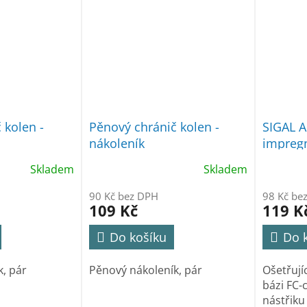
 kolen -
Pěnový chránič kolen -
SIGAL A
nákoleník
impreg
Skladem
Skladem
90 Kč bez DPH
98 Kč be
109 Kč
119 K
Do košíku
Do 
k, pár
Pěnový nákoleník, pár
Ošetřují
bázi FC-c
nástřiku 