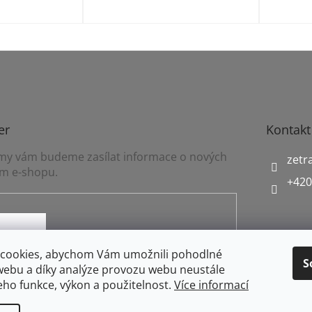
er
Kontakt
a my vám budeme zasílat informace o nových
zetr
m e-shopu.
+420
mínkami ochrany osobních údajů
cookies, abychom Vám umožnili pohodlné
S
webu a díky analýze provozu webu neustále
jeho funkce, výkon a použitelnost.
Více informací