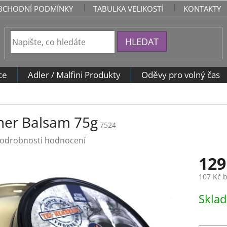
BCHODNÍ PODMÍNKY
TABULKA VELIKOSTÍ
KONTAKTY
HLEDAT
ce
Adler / Malfini Produkty
Oděvy pro volný čas
her Balsam 75g
7524
odrobnosti hodnocení
129
107 Kč 
Měrná
Skla
cena: