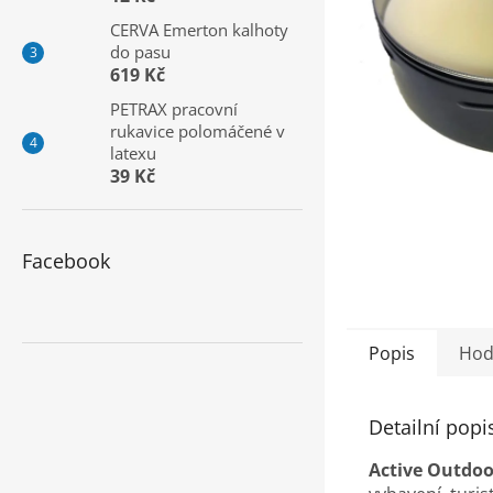
a
CERVA Emerton kalhoty
n
do pasu
e
619 Kč
l
PETRAX pracovní
rukavice polomáčené v
latexu
39 Kč
Facebook
Popis
Hod
Detailní popi
Active Outdoo