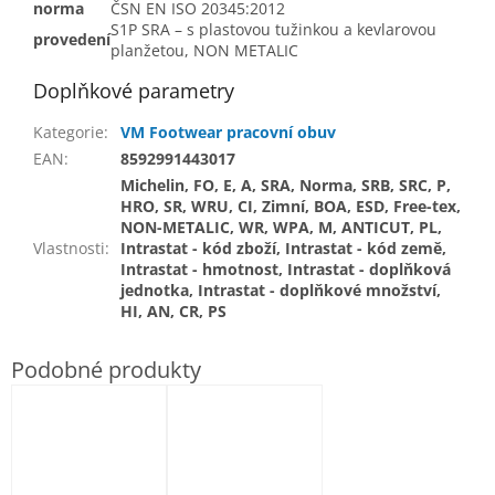
norma
ČSN EN ISO 20345:2012
S1P SRA – s plastovou tužinkou a kevlarovou
provedení
planžetou, NON METALIC
Doplňkové parametry
Kategorie
:
VM Footwear pracovní obuv
EAN
:
8592991443017
Michelin, FO, E, A, SRA, Norma, SRB, SRC, P,
HRO, SR, WRU, CI, Zimní, BOA, ESD, Free-tex,
NON-METALIC, WR, WPA, M, ANTICUT, PL,
Vlastnosti
:
Intrastat - kód zboží, Intrastat - kód země,
Intrastat - hmotnost, Intrastat - doplňková
jednotka, Intrastat - doplňkové množství,
HI, AN, CR, PS