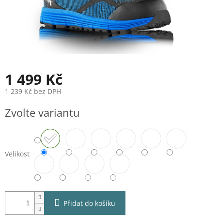
1 499 Kč
1 239 Kč bez DPH
Měrná
Zvolte variantu
cena:
Velikost
Přidat do košíku