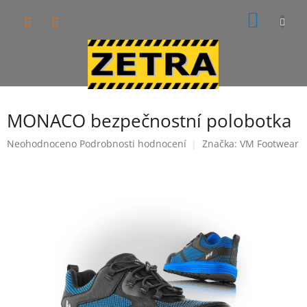
Přejít
NÁKUP
na
obsah
KOŠÍK
MONACO bezpečnostní polobotka
Průměrné
Neohodnoceno
Podrobnosti hodnocení
Značka:
VM Footwear
hodnocení
produktu
je
0,0
z
5
hvězdiček.