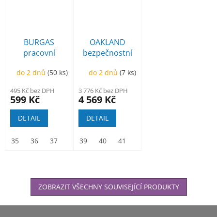
BURGAS
OAKLAND
pracovní
bezpečnostní
kotníková
kotníková BOA
do 2 dnů
(50 ks)
do 2 dnů
(7 ks)
495 Kč bez DPH
3 776 Kč bez DPH
599 Kč
4 569 Kč
DETAIL
DETAIL
35
36
37
38
39
39
40
40
41
41
42
42
43
43
44
44
45
45
ZOBRAZIT VŠECHNY SOUVISEJÍCÍ PRODUKTY
Z