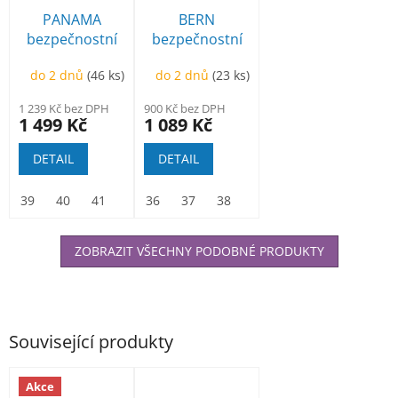
PANAMA
BERN
bezpečnostní
bezpečnostní
polobotka
sandál černý
do 2 dnů
(46 ks)
do 2 dnů
(23 ks)
1 239 Kč bez DPH
900 Kč bez DPH
1 499 Kč
1 089 Kč
DETAIL
DETAIL
39
40
41
42
36
43
37
44
38
45
39
46
40
47
41
48
42
ZOBRAZIT VŠECHNY PODOBNÉ PRODUKTY
Související produkty
Akce