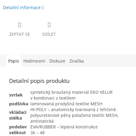
Detailní informace
ZEPTAT SE
SDÍLET
Popis
Hodnocení
Diskuze
Značka
Detailní popis produktu
syntetický broušený materiál EKO VELUR
svršek
v kombinaci s textilem
podšívka
laminovaná prodyšná textilie MESH
HI-POLY – anatomicky tvarovaná z lehčené
vkládací
polyuretanové pěny potažená textilií MESH,
stélka
antistatická
podešev
EVA/RUBBER – lepená konstrukce
velikost
36 – 48