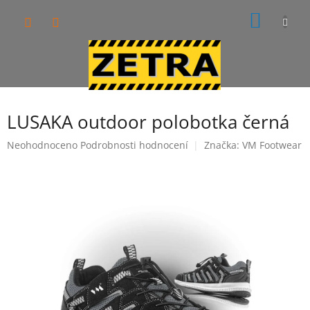
Přejít
NÁKUP
na
obsah
KOŠÍK
LUSAKA outdoor polobotka černá
Průměrné
Neohodnoceno
Podrobnosti hodnocení
Značka:
VM Footwear
hodnocení
produktu
je
0,0
z
5
hvězdiček.