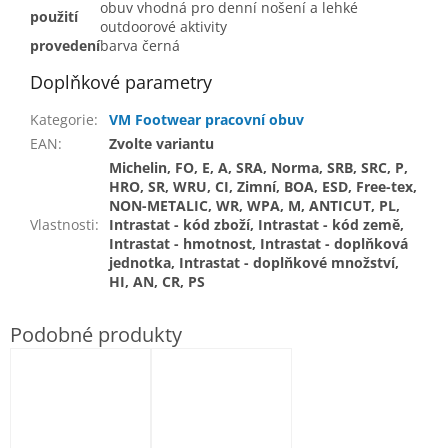
obuv vhodná pro denní nošení a lehké
použití
outdoorové aktivity
provedení
barva černá
Doplňkové parametry
Kategorie
:
VM Footwear pracovní obuv
EAN
:
Zvolte variantu
Michelin, FO, E, A, SRA, Norma, SRB, SRC, P,
HRO, SR, WRU, CI, Zimní, BOA, ESD, Free-tex,
NON-METALIC, WR, WPA, M, ANTICUT, PL,
Vlastnosti
:
Intrastat - kód zboží, Intrastat - kód země,
Intrastat - hmotnost, Intrastat - doplňková
jednotka, Intrastat - doplňkové množství,
HI, AN, CR, PS