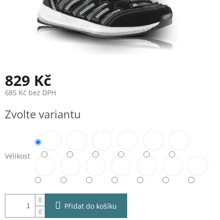
829 Kč
685 Kč bez DPH
Měrná
Zvolte variantu
cena:
Velikost
Přidat do košíku