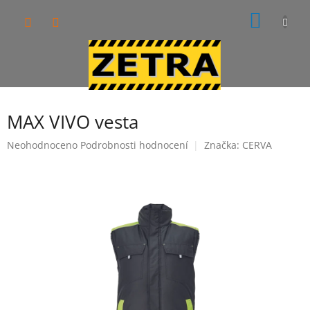
Přejít
NÁKUP
na
obsah
KOŠÍK
MAX VIVO vesta
Průměrné
Neohodnoceno
Podrobnosti hodnocení
Značka:
CERVA
hodnocení
produktu
je
0,0
z
5
hvězdiček.