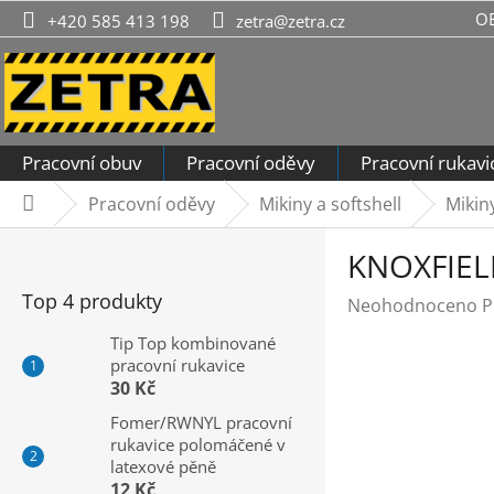
Přejít
O
+420 585 413 198
zetra@zetra.cz
na
obsah
Pracovní obuv
Pracovní oděvy
Pracovní rukavi
Pracovní oděvy
Mikiny a softshell
Mikiny
Domů
P
KNOXFIELD
o
s
Top 4 produkty
Průměrné
Neohodnoceno
P
t
hodnocení
r
Tip Top kombinované
produktu
pracovní rukavice
a
je
30 Kč
n
0,0
n
Fomer/RWNYL pracovní
z
rukavice polomáčené v
í
5
latexové pěně
hvězdiček.
p
12 Kč