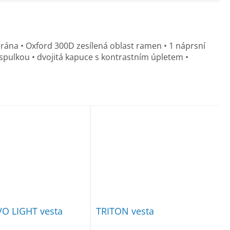
na • Oxford 300D zesílená oblast ramen • 1 náprsní
paspulkou • dvojitá kapuce s kontrastním úpletem •
O LIGHT vesta
TRITON vesta