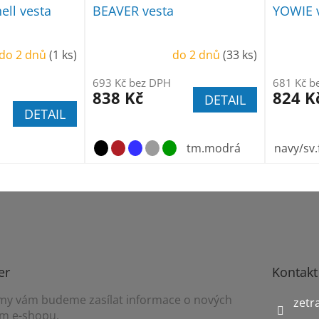
ell vesta
BEAVER vesta
YOWIE 
do 2 dnů
(1 ks)
do 2 dnů
(33 ks)
693 Kč bez DPH
681 Kč b
838 Kč
824 K
DETAIL
DETAIL
tm.modrá
navy/sv.
er
Kontakt
a my vám budeme zasílat informace o nových
zetr
m e-shopu.