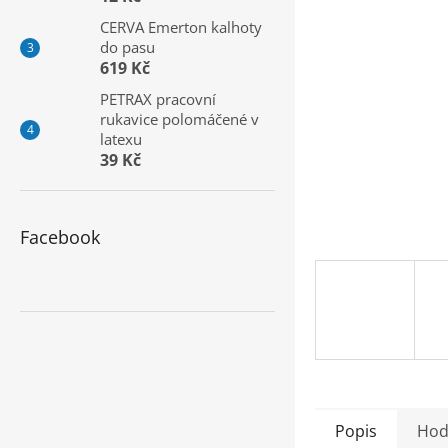
a
CERVA Emerton kalhoty
n
do pasu
e
619 Kč
l
PETRAX pracovní
rukavice polomáčené v
latexu
39 Kč
Facebook
Popis
Hod