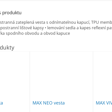
s produktu
tranná zateplená vesta s odnímatelnou kapucí, TPU membrá
2 postranní lištové kapsy • lemování sedla a kapes reflexní 
ířka spodního obvodu a obvod kapuce
ta
MAX NEO vesta
MAX VIV