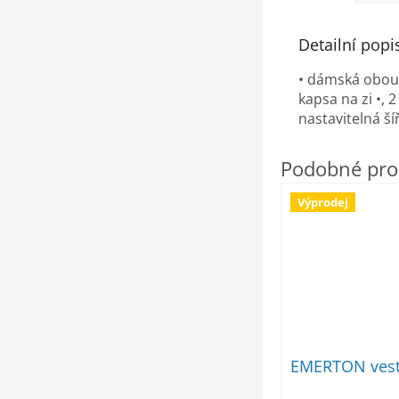
Detailní popi
• dámská obous
kapsa na zi •, 
nastavitelná š
Výprodej
EMERTON ves