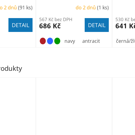
o 2 dnů
(91 ks)
do 2 dnů
(1 ks)
567 Kč bez DPH
530 Kč b
686 Kč
641 K
DETAIL
DETAIL
navy
antracit
černá/žl
produkty