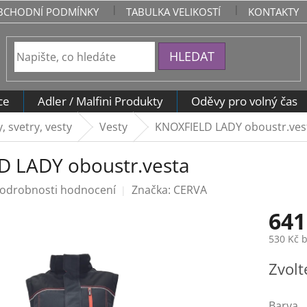
BCHODNÍ PODMÍNKY
TABULKA VELIKOSTÍ
KONTAKTY
HLEDAT
ce
Adler / Malfini Produkty
Oděvy pro volný čas
, svetry, vesty
Vesty
KNOXFIELD LADY oboustr.ves
 LADY oboustr.vesta
odrobnosti hodnocení
Značka:
CERVA
641
530 Kč 
Měrná
Zvolt
cena:
Barva