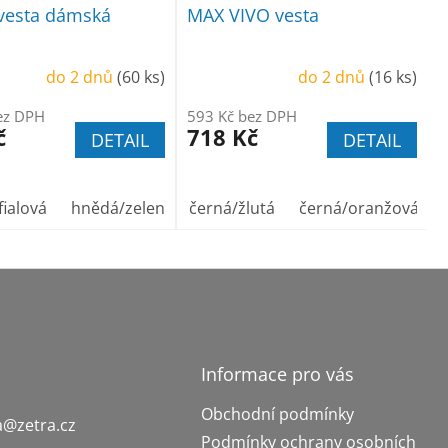
vesta dámská
MAX VIVO vesta
do 2 dnů
(60 ks)
do 2 dnů
(16 ks)
ez DPH
593 Kč bez DPH
č
718 Kč
DETAIL
DETAIL
fialová
hnědá/zelená
černá/žlutá
černá/oranžová
Informace pro vás
Obchodní podmínky
a
@
zetra.cz
Podmínky ochrany osobních