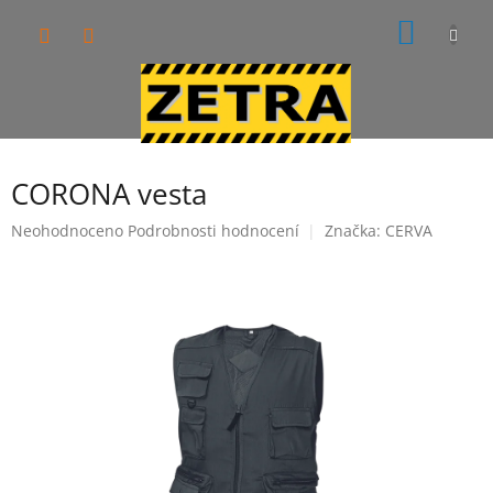
Přejít
NÁKUP
na
obsah
KOŠÍK
CORONA vesta
Průměrné
Neohodnoceno
Podrobnosti hodnocení
Značka:
CERVA
hodnocení
produktu
je
0,0
z
5
hvězdiček.