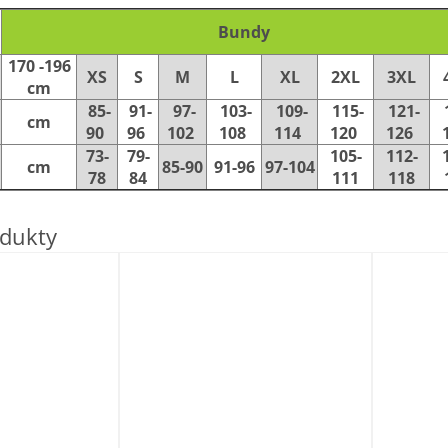
Bundy
170 -196
XS
S
M
L
XL
2XL
3XL
cm
85-
91-
97-
103-
109-
115-
121-
cm
90
96
102
108
114
120
126
73-
79-
105-
112-
cm
85-90
91-96
97-104
78
84
111
118