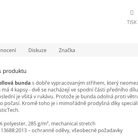
TISK
nocení
Diskuze
Značka
s produktu
ellová bunda
s dobře vypracovaným střihem, který neomez
má 4 kapsy - dvě se nacházejí ve spodní části předního dílu
oslední je všitá v rukávu.
Protože je bunda odolná proti větru
o počasí. Kromě toho je i mimořádně prodyšná díky speciál
sticTech.
 polyester, 285 g/m², mechanical stretch
 13688:2013 – ochranné oděvy, všeobecné požadavky