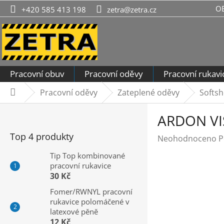
Přejít
O
+420 585 413 198
zetra@zetra.cz
na
obsah
Pracovní obuv
Pracovní oděvy
Pracovní rukavi
Pracovní oděvy
Zateplené oděvy
Softsh
Domů
P
ARDON VIS
o
s
Top 4 produkty
Průměrné
Neohodnoceno
P
t
hodnocení
r
Tip Top kombinované
produktu
pracovní rukavice
a
je
30 Kč
n
0,0
n
Fomer/RWNYL pracovní
z
rukavice polomáčené v
í
5
latexové pěně
hvězdiček.
p
12 Kč