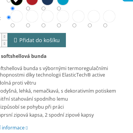
t
Přidat do košíku
 softshellová bunda
ftshellová bunda s výbornými termoregulačními
hopnostmi díky technologii ElasticTech® active
olná proti větru
odyšná, lehká, nemačkavá, s dekorativním potiskem
itřní stahování spodního lemu
izpůsobí se pohybu při práci
prsní zipová kapsa, 2 spodní zipové kapsy
í informace