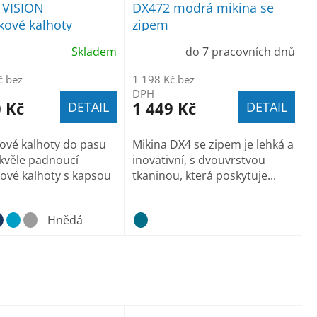
VISION
DX472 modrá mikina se
ové kalhoty
zipem
Skladem
do 7 pracovních dnů
č bez
1 198 Kč bez
DPH
 Kč
1 449 Kč
DETAIL
DETAIL
ové kalhoty do pasu
Mikina DX4 se zipem je lehká a
kvěle padnoucí
inovativní, s dvouvrstvou
ové kalhoty s kapsou
tkaninou, která poskytuje...
Hnědá