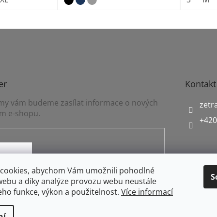
er
Kontakt
a my vám budeme zasílat informace o nových
zetr
m e-shopu.
+420
mínkami ochrany osobních údajů
cookies, abychom Vám umožnili pohodlné
S
webu a díky analýze provozu webu neustále
jeho funkce, výkon a použitelnost.
Více informací
ní