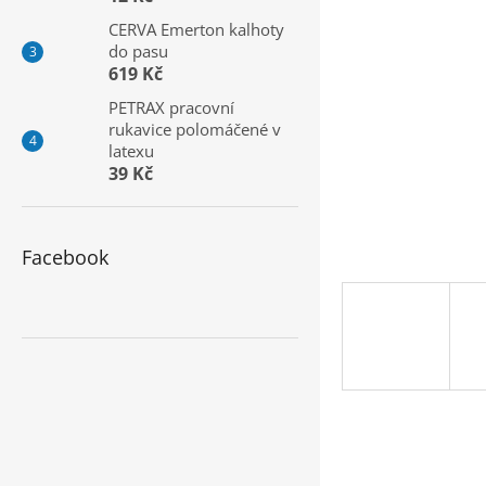
a
CERVA Emerton kalhoty
n
do pasu
e
619 Kč
l
PETRAX pracovní
rukavice polomáčené v
latexu
39 Kč
Facebook