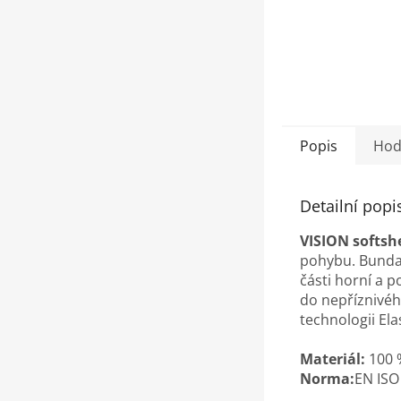
Popis
Hod
Detailní popi
VISION softsh
pohybu.
Bunda 
části horní a p
do nepříznivéh
technologii Ela
Materiál:
100 %
Norma:
EN ISO