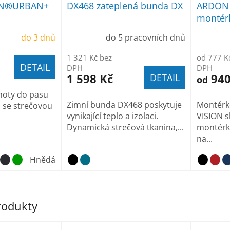
ON®URBAN+
DX468 zateplená bunda DX
ARDON 
montérk
do 3 dnů
do 5 pracovních dnů
1 321 Kč bez
od 777 K
DETAIL
DPH
DPH
1 598 Kč
940
DETAIL
od
hoty do pasu
Zimní bunda DX468 poskytuje
Montérk
se strečovou
vynikající teplo a izolaci.
VISION s
Dynamická strečová tkanina,...
montérk
na...
Hnědá
tmavě modrá
produkty