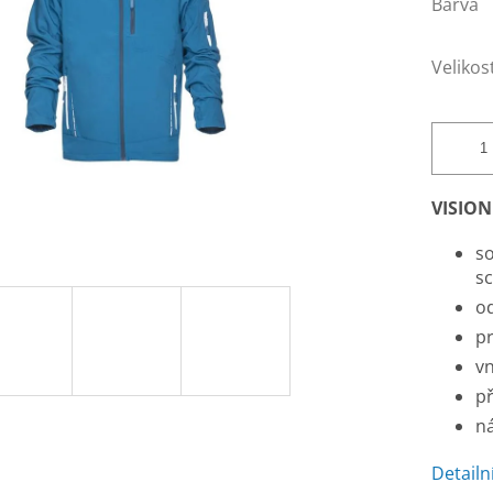
Barva
Velikos
VISION
so
sc
od
pr
vn
př
ná
Detailn