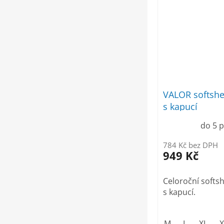
VALOR softshe
s kapucí
do 5 
784 Kč bez DPH
949 Kč
Celoroční softs
s kapucí.
M
L
XL
X