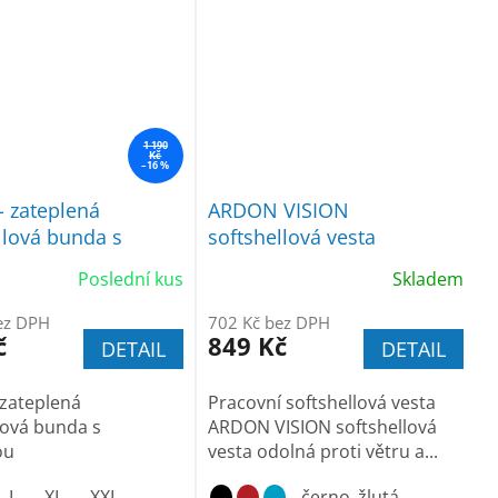
1 190
Kč
–16 %
 zateplená
ARDON VISION
llová bunda s
softshellová vesta
kou
Poslední kus
Skladem
ez DPH
702 Kč bez DPH
č
849 Kč
DETAIL
DETAIL
zateplená
Pracovní softshellová vesta
lová bunda s
ARDON VISION softshellová
ou
vesta odolná proti větru a...
L
XL
XXL
černo_žlutá