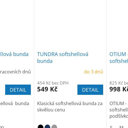
llová bunda
TUNDRA softshellová
OTIUM -
bunda
softshe
podšív
pracovních dnů
do 3 dnů
454 Kč bez DPH
825 Kč b
549 Kč
998 K
DETAIL
DETAIL
hellová bunda
Klasická softshellová bunda za
OTIUM - 
skvělou cenu
softshel
podšívk
XL
S
M