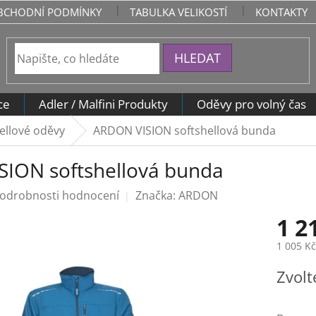
BCHODNÍ PODMÍNKY
TABULKA VELIKOSTÍ
KONTAKTY
HLEDAT
ce
Adler / Malfini Produkty
Oděvy pro volný čas
ellové oděvy
ARDON VISION softshellová bunda
ION softshellová bunda
odrobnosti hodnocení
Značka:
ARDON
1 2
1 005 K
Měrná
Zvolt
cena: