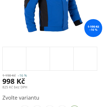
1 190 Kč
–16 %
1 190 Kč
–16 %
998 Kč
825 Kč bez DPH
Měrná
Zvolte variantu
cena: