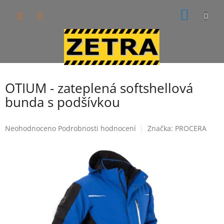
Přejít
NÁKUP
na
obsah
KOŠÍK
OTIUM - zateplená softshellová
bunda s podšívkou
Průměrné
Neohodnoceno
Podrobnosti hodnocení
Značka:
PROCERA
hodnocení
produktu
je
0,0
z
5
hvězdiček.