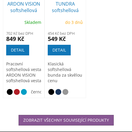
ARDON VISION
TUNDRA
softshellová
softshellová
vesta
bunda
Skladem
do 3 dnů
702 Kč bez DPH
454 Kč bez DPH
849 Kč
549 Kč
DETAIL
DETAIL
Pracovní
Klasická
softshellová vesta
softshellová
ARDON VISION
bunda za skvělou
softshellová vesta
cenu
odolná proti
větru a...
černo_žlutá
ZOBRAZIT VŠECHNY SOUVISEJÍCÍ PRODUKTY