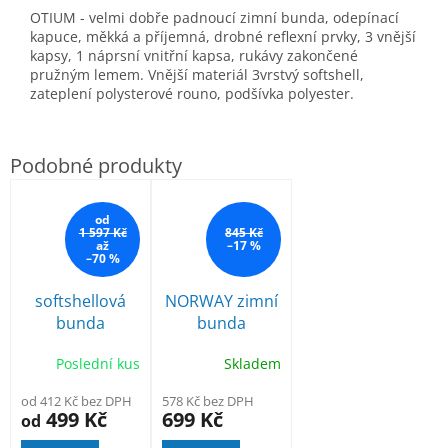
OTIUM - velmi dobře padnoucí zimní bunda, odepínací
kapuce, měkká a příjemná, drobné reflexní prvky, 3 vnější
kapsy, 1 náprsní vnitřní kapsa, rukávy zakončené
pružným lemem. Vnější materiál 3vrstvý softshell,
zateplení polysterové rouno, podšívka polyester.
od
1 597 Kč
845 Kč
až
–17 %
–70 %
softshellová
NORWAY zimní
bunda
bunda
Portwest S428
Poslední kus
Skladem
odepínací
rukávy
od 412 Kč bez DPH
578 Kč bez DPH
499 Kč
699 Kč
od