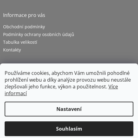
Informace pro vás
Obchodní podmínky
Podmínky ochrany osobních údajů
Tabulka velikostí
Kontakty
Používáme cookies, abychom Vám umožnili pohodlné
prohlížení webu a díky analýze provozu webu neustále
zlepšovali jeho funkce, výkon a použitelnost.
Více
informací
Vytvořil Shoptet
Nastavení
Copyright 2026
ZETRA - pracovní oděvy s.r.o.
. Všechna
Souhlasím
práva vyhrazena.
Upravit nastavení cookies