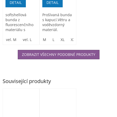
DETAIL
DETAIL
softshellová
Prošívaná bunda
bunda z
s kapucí.Větru a
fluorescenčního
voděvzdorný
materiálu s
materiál.
reflexními pásky,
nepromokavá a...
vel. M
vel. L
vel. XL
M
L
vel. XXL
XL
XXL
vel. XXXL
3XL
ZOBRAZIT VŠECHNY PODOBNÉ PRODUKTY
Související produkty