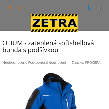
Přejít
NÁKUP
na
obsah
KOŠÍK
OTIUM - zateplená softshellová
bunda s podšívkou
Průměrné
Neohodnoceno
Podrobnosti hodnocení
Značka:
PROCERA
hodnocení
produktu
je
0,0
z
5
hvězdiček.