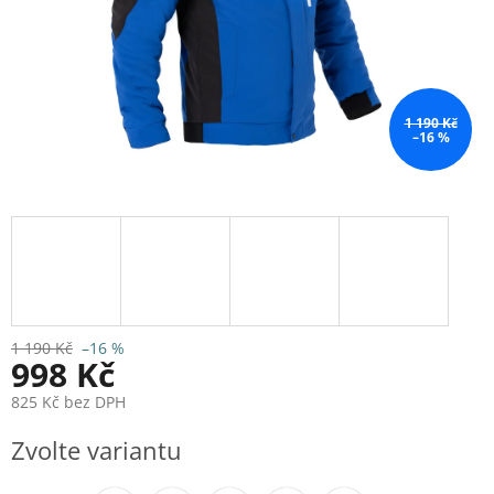
1 190 Kč
–16 %
1 190 Kč
–16 %
998 Kč
825 Kč bez DPH
Měrná
Zvolte variantu
cena: