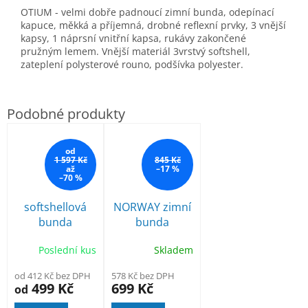
OTIUM - velmi dobře padnoucí zimní bunda, odepínací
kapuce, měkká a příjemná, drobné reflexní prvky, 3 vnější
kapsy, 1 náprsní vnitřní kapsa, rukávy zakončené
pružným lemem. Vnější materiál 3vrstvý softshell,
zateplení polysterové rouno, podšívka polyester.
od
1 597 Kč
845 Kč
až
–17 %
–70 %
softshellová
NORWAY zimní
bunda
bunda
Portwest S428
Poslední kus
Skladem
odepínací
rukávy
od 412 Kč bez DPH
578 Kč bez DPH
499 Kč
699 Kč
od