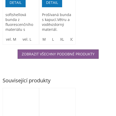
DETAIL
DETAIL
softshellová
Prošívaná bunda
bunda z
s kapucí.Větru a
fluorescenčního
voděvzdorný
materiálu s
materiál.
reflexními pásky,
nepromokavá a...
vel. M
vel. L
vel. XL
M
L
vel. XXL
XL
XXL
vel. XXXL
3XL
ZOBRAZIT VŠECHNY PODOBNÉ PRODUKTY
Související produkty