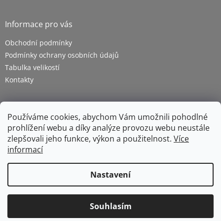
Informace pro vás
Obchodní podmínky
Podmínky ochrany osobních údajů
Tabulka velikostí
Kontakty
Používáme cookies, abychom Vám umožnili pohodlné
prohlížení webu a díky analýze provozu webu neustále
zlepšovali jeho funkce, výkon a použitelnost.
Více
informací
Vytvořil Shoptet
Nastavení
Copyright 2026
ZETRA - pracovní oděvy s.r.o.
. Všechna
Souhlasím
práva vyhrazena.
Upravit nastavení cookies