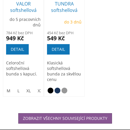
VALOR
TUNDRA
softshellová
softshellová
bunda s kapucí
bunda
do 5 pracovních
do 3 dnů
dnů
784 Kč bez DPH
454 Kč bez DPH
949 Kč
549 Kč
DETAIL
DETAIL
Celoroční
Klasická
softshellová
softshellová
bunda s kapucí.
bunda za skvělou
cenu
M
L
XL
XXL
ZOBRAZIT VŠECHNY SOUVISEJÍCÍ PRODUKTY