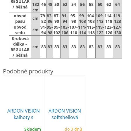
REGULAR
182
46
48
50
52
54
56
58
60
62
64
/ běžná
cm
obvod
79-
83-
87-
91-
95-
99-
104-
109-
114-
119-
cm
pasu
82
86
90
94
98
103
108
113
118
123
obvod
91-
95-
99-
103-
107-
111-
115-
119-
123-
127-
cm
sedu
94
98
102
106
110
114
118
122
126
130
Kroková
délka -
cm
83
83
83
83
83
83
83
83
83
83
REGULAR
/ běžná
ARDON VISION
ARDON VISION
kalhoty s
softshellová
laclem
bunda
Skladem
do 3 dnů