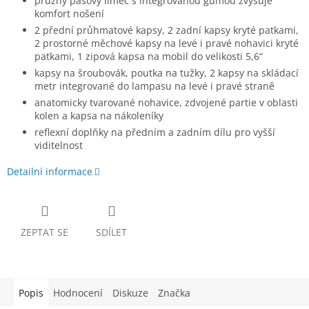
pružný pasový límec s integrovanou gumou zvyšuje
komfort nošení
2 přední průhmatové kapsy, 2 zadní kapsy kryté patkami,
2 prostorné měchové kapsy na levé i pravé nohavici kryté
patkami, 1 zipová kapsa na mobil do velikosti 5,6“
kapsy na šroubovák, poutka na tužky, 2 kapsy na skládací
metr integrované do lampasu na levé i pravé straně
anatomicky tvarované nohavice, zdvojené partie v oblasti
kolen a kapsa na nákoleníky
reflexní doplňky na předním a zadním dílu pro vyšší
viditelnost
Detailní informace
ZEPTAT SE
SDÍLET
Popis
Hodnocení
Diskuze
Značka