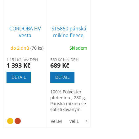
CORDOBA HV
ST5850 pánská
vesta
mikina fleece,
tmavě šedý
do 2 dnů
(70 ks)
Skladem
melír
1 151 Kč bez DPH
569 Kč bez DPH
1 393 Kč
689 Kč
DETAIL
DETAIL
100% Polyester
pletenina ; 280 g.
Pánská mikina se
sofistikovaným
vzhledem...
vel.M
vel.L
vel.XL
vel. XXL