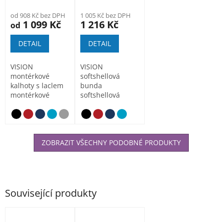
od 908 Kč bez DPH
1 005 Kč bez DPH
1 099 Kč
1 216 Kč
od
DETAIL
DETAIL
VISION
VISION
montérkové
softshellová
kalhoty s laclem
bunda
montérkové
softshellová
kalhoty s laclem s
bunda s
kapsou na...
Hnědá
výbornými
termoregulačními...
ZOBRAZIT VŠECHNY PODOBNÉ PRODUKTY
Související produkty