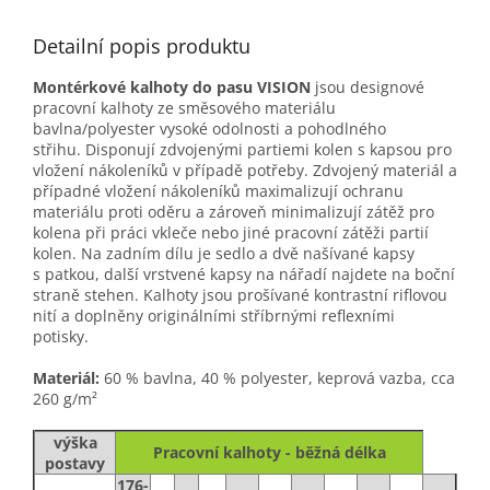
Detailní popis produktu
Montérkové kalhoty do pasu VISION
jsou designové
pracovní kalhoty ze směsového materiálu
bavlna/polyester vysoké odolnosti a pohodlného
střihu.
Disponují zdvojenými partiemi kolen s kapsou pro
vložení nákoleníků v případě potřeby. Zdvojený materiál a
případné vložení nákoleníků maximalizují ochranu
materiálu proti oděru a zároveň minimalizují zátěž pro
kolena při práci vkleče nebo jiné pracovní zátěži partií
kolen.
Na zadním dílu je sedlo a dvě našívané kapsy
s patkou, další vrstvené kapsy na nářadí najdete na boční
straně stehen.
Kalhoty jsou prošívané kontrastní riflovou
nití a doplněny originálními stříbrnými reflexními
potisky.
Materiál:
60 % bavlna, 40 % polyester, keprová vazba, cca
260 g/m²
výška
Pracovní kalhoty - běžná délka
postavy
176-