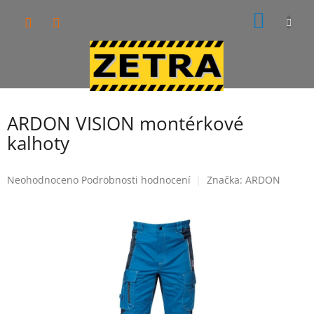
Přejít
NÁKUP
na
obsah
KOŠÍK
ARDON VISION montérkové
kalhoty
Průměrné
Neohodnoceno
Podrobnosti hodnocení
Značka:
ARDON
hodnocení
produktu
je
0,0
z
5
hvězdiček.