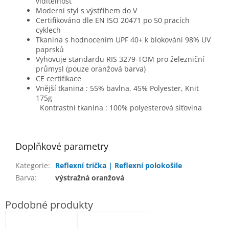
viditelnost
Moderní styl s výstřihem do V
Certifikováno dle EN ISO 20471 po 50 pracích
cyklech
Tkanina s hodnocením UPF 40+ k blokování 98% UV
paprsků
Vyhovuje standardu RIS 3279-TOM pro železniční
průmysl (pouze oranžová barva)
CE certifikace
Vnější tkanina : 55% bavlna, 45% Polyester, Knit
175g
Kontrastní tkanina : 100% polyesterová síťovina
Doplňkové parametry
Kategorie
:
Reflexní trička | Reflexní polokošile
Barva
:
výstražná oranžová