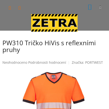
Přejít
NÁKUP
na
obsah
KOŠÍK
PW310 Tričko HiVis s reflexními
pruhy
Průměrné
Neohodnoceno
Podrobnosti hodnocení
Značka:
PORTWEST
hodnocení
produktu
je
0,0
z
5
hvězdiček.