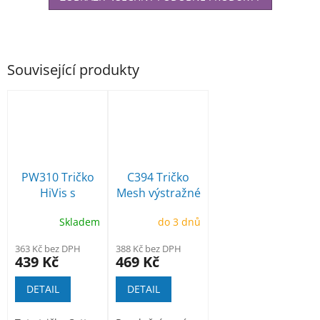
Související produkty
PW310 Tričko
C394 Tričko
HiVis s
Mesh výstražné
reflexními
s reflexními
Skladem
do 3 dnů
pruhy žluté
pruhy
363 Kč bez DPH
388 Kč bez DPH
439 Kč
469 Kč
DETAIL
DETAIL