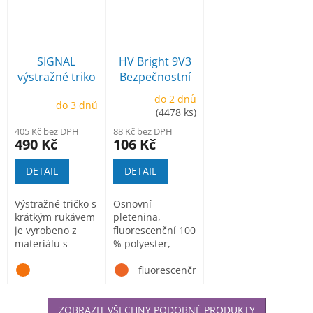
SIGNAL
HV Bright 9V3
výstražné triko
Bezpečnostní
oranžové
vesta unisex
do 2 dnů
do 3 dnů
(4478 ks)
405 Kč bez DPH
88 Kč bez DPH
490 Kč
106 Kč
DETAIL
DETAIL
Výstražné tričko s
Osnovní
krátkým rukávem
pletenina,
je vyrobeno z
fluorescenční 100
materiálu s
% polyester,
vysokým podílem
retroreflexní
bavlny....
pruhy
fluorescenční žlutá
ZOBRAZIT VŠECHNY PODOBNÉ PRODUKTY