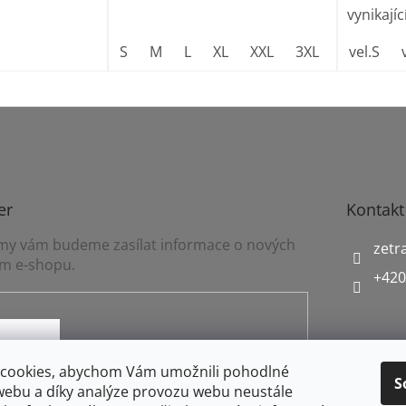
vynikající
S
M
L
XL
XXL
3XL
vel.S
er
Kontakt
a my vám budeme zasílat informace o nových
zetr
m e-shopu.
+420
mínkami ochrany osobních údajů
cookies, abychom Vám umožnili pohodlné
S
webu a díky analýze provozu webu neustále