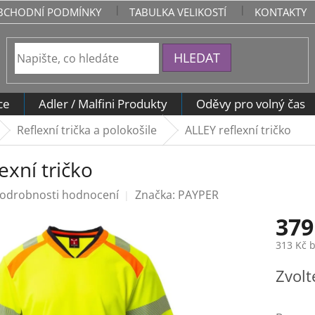
BCHODNÍ PODMÍNKY
TABULKA VELIKOSTÍ
KONTAKTY
HLEDAT
ce
Adler / Malfini Produkty
Oděvy pro volný čas
Reflexní trička a polokošile
ALLEY reflexní tričko
exní tričko
odrobnosti hodnocení
Značka:
PAYPER
379
313 Kč 
Měrná
Zvolt
cena: