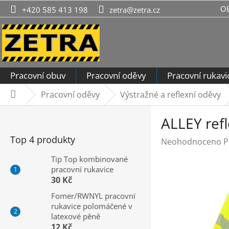
Přejít
O
+420 585 413 198
zetra@zetra.cz
na
obsah
Pracovní obuv
Pracovní oděvy
Pracovní rukavi
Pracovní oděvy
Výstražné a reflexní oděvy
Domů
P
ALLEY refl
o
s
Top 4 produkty
Průměrné
Neohodnoceno
P
t
hodnocení
r
Tip Top kombinované
produktu
pracovní rukavice
a
je
30 Kč
n
0,0
n
Fomer/RWNYL pracovní
z
rukavice polomáčené v
í
5
latexové pěně
hvězdiček.
p
12 Kč