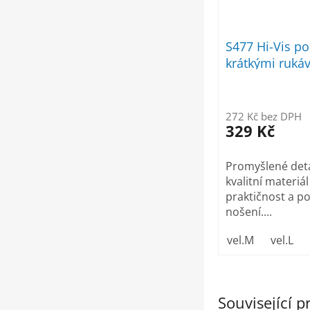
S477 Hi-Vis po
krátkými rukáv
272 Kč bez DPH
329 Kč
Promyšlené deta
kvalitní materiá
praktičnost a p
nošení....
vel.M
vel.L
Související 