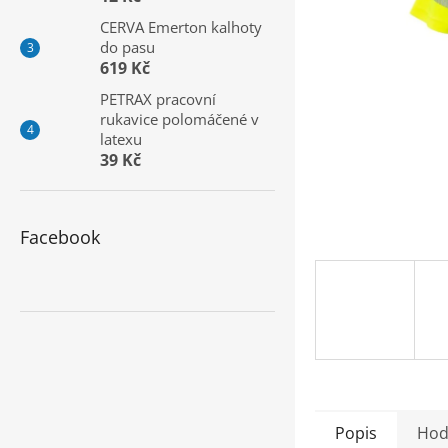
a
CERVA Emerton kalhoty
n
do pasu
e
619 Kč
l
PETRAX pracovní
rukavice polomáčené v
latexu
39 Kč
Facebook
Popis
Hod