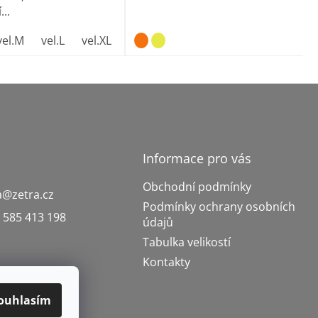
...
vel.M
vel.L
vel.XL
vel. XXL
vel. 3XL
vel.4XL
Informace pro vás
Obchodní podmínky
a
@
zetra.cz
Podmínky ochrany osobních
 585 413 198
údajů
Tabulka velikostí
Kontakty
ouhlasím