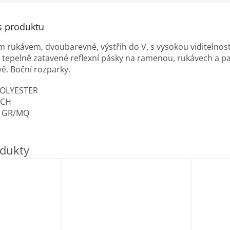
s produktu
ým rukávem, dvoubarevné, výstřih do V, s vysokou viditelnos
epelně zatavené reflexní pásky na ramenou, rukávech a p
vě. Boční rozparky.
POLYESTER
ECH
0 GR/MQ