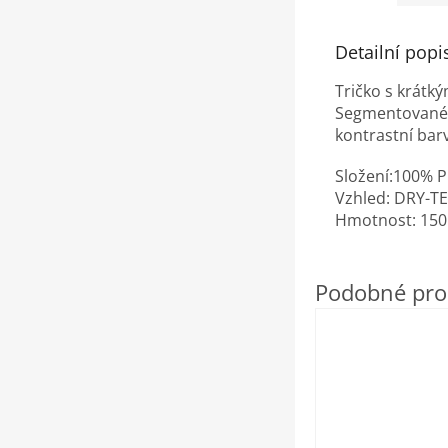
Detailní popi
Tričko s krátk
Segmentované t
kontrastní bar
Složení:100% 
Vzhled: DRY-T
Hmotnost: 15