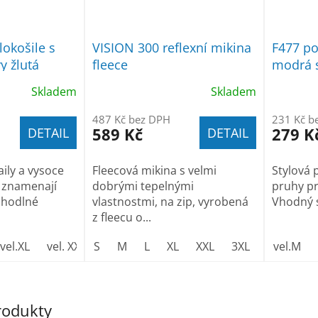
lokošile s
VISION 300 reflexní mikina
F477 po
y žlutá
fleece
modrá s
Skladem
Skladem
487 Kč bez DPH
231 Kč b
589 Kč
279 K
DETAIL
DETAIL
ily a vysoce
Fleecová mikina s velmi
Stylová 
l znamenají
dobrými tepelnými
pruhy pro
ohodlné
vlastnostmi, na zip, vyrobená
Vhodný st
z fleecu o...
vel.XL
vel. XXL
S
M
L
XL
XXL
3XL
vel.M
produkty