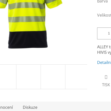
Barva
Velikos
ALLEY t
HIVIS v
Detailn
TISK
nocení
Diskuze