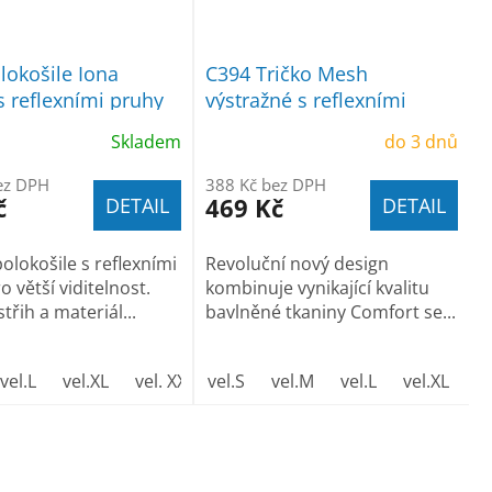
lokošile Iona
C394 Tričko Mesh
 reflexními pruhy
výstražné s reflexními
pruhy
Skladem
do 3 dnů
ez DPH
388 Kč bez DPH
č
469 Kč
DETAIL
DETAIL
polokošile s reflexními
Revoluční nový design
 větší viditelnost.
kombinuje vynikající kvalitu
řih a materiál...
bavlněné tkaniny Comfort se...
vel.L
vel.XL
vel. XXL
vel.S
vel.M
vel.L
vel.XL
ve