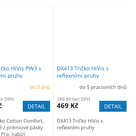
ičko HiVis PW3 s
DX413 Tričko HiVis s
ími pruhy
reflexními pruhy
do 3 dnů
do 5 pracovních dnů
ez DPH
388 Kč bez DPH
č
469 Kč
DETAIL
DETAIL
čko Cotton Comfort,
DX413 Tričko HiVis s
é z prémiové pásky
reflexními pruhy
 Pro, nabízí