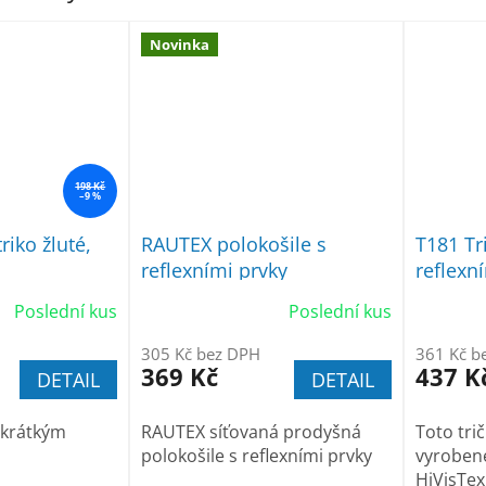
Novinka
198 Kč
–9 %
triko žluté,
RAUTEX polokošile s
T181 Tr
reflexními prvky
reflexn
Poslední kus
Poslední kus
305 Kč bez DPH
361 Kč b
369 Kč
437 K
DETAIL
DETAIL
s krátkým
RAUTEX síťovaná prodyšná
Toto tri
polokošile s reflexními prvky
vyroben
HiVisTex