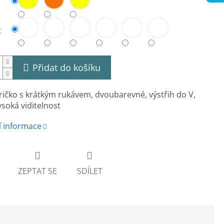
t
Přidat do košíku
ričko s krátkým rukávem, dvoubarevné, výstřih do V,
ysoká viditelnost
í informace
ZEPTAT SE
SDÍLET