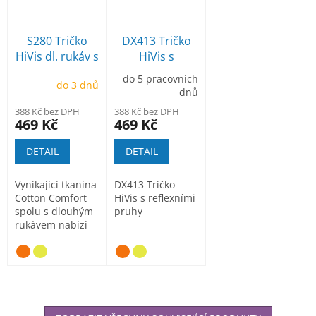
S280 Tričko
DX413 Tričko
HiVis dl. rukáv s
HiVis s
reflexními
reflexními
do 5 pracovních
do 3 dnů
pruhy
pruhy
dnů
388 Kč bez DPH
388 Kč bez DPH
469 Kč
469 Kč
DETAIL
DETAIL
Vynikající tkanina
DX413 Tričko
Cotton Comfort
HiVis s reflexními
spolu s dlouhým
pruhy
rukávem nabízí
maximální
odolnost,...