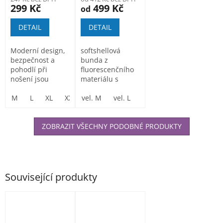
299 Kč
499 Kč
od
DETAIL
DETAIL
Moderní design,
softshellová
bezpečnost a
bunda z
pohodlí při
fluorescenčního
nošení jsou
materiálu s
hlavní rysy oděvu
reflexními pásky,
S479. Tento styl...
M
L
XL
XXL
nepromokavá a...
vel. M
3XL
4XL
vel. L
5XL
vel. XL
vel. XXL
vel
ZOBRAZIT VŠECHNY PODOBNÉ PRODUKTY
Související produkty