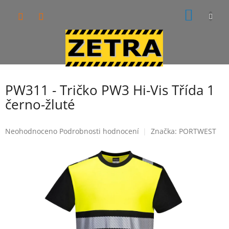
Přejít
NÁKUP
na
obsah
KOŠÍK
PW311 - Tričko PW3 Hi-Vis Třída 1
černo-žluté
Průměrné
Neohodnoceno
Podrobnosti hodnocení
Značka:
PORTWEST
hodnocení
produktu
je
0,0
z
5
hvězdiček.