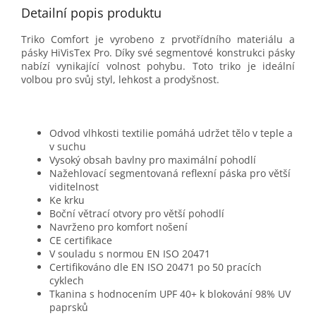
Detailní popis produktu
Triko Comfort je vyrobeno z prvotřídního materiálu a
pásky HiVisTex Pro. Díky své segmentové konstrukci pásky
nabízí vynikající volnost pohybu. Toto triko je ideální
volbou pro svůj styl, lehkost a prodyšnost.
Odvod vlhkosti textilie pomáhá udržet tělo v teple a
v suchu
Vysoký obsah bavlny pro maximální pohodlí
Nažehlovací segmentovaná reflexní páska pro větší
viditelnost
Ke krku
Boční větrací otvory pro větší pohodlí
Navrženo pro komfort nošení
CE certifikace
V souladu s normou EN ISO 20471
Certifikováno dle EN ISO 20471 po 50 pracích
cyklech
Tkanina s hodnocením UPF 40+ k blokování 98% UV
paprsků