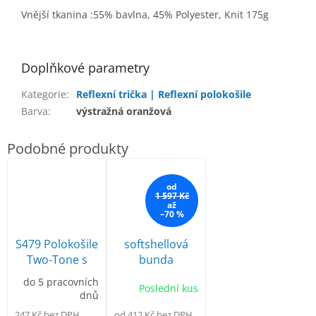
Vnější tkanina :55% bavlna, 45% Polyester, Knit 175g
Doplňkové parametry
Kategorie
:
Reflexní trička | Reflexní polokošile
Barva
:
výstražná oranžová
od
1 597 Kč
až
–70 %
S479 Polokošile
softshellová
Two-Tone s
bunda
reflexními
Portwest S428
do 5 pracovních
Poslední kus
pruhy
odepínací
dnů
rukávy
247 Kč bez DPH
od 412 Kč bez DPH