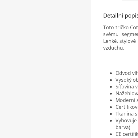
Detailní popi
Toto tričko Co
svému segmen
Lehké, stylové
vzduchu.
Odvod vlh
Vysoký ob
Síťovina v
Nažehlova
Moderní s
Certifiko
Tkanina 
Vyhovuje 
barva)
CE certifi