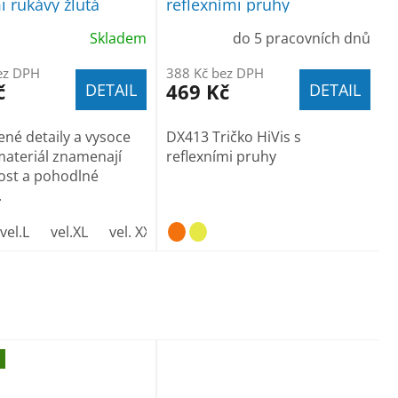
i rukávy žlutá
reflexními pruhy
Skladem
do 5 pracovních dnů
ez DPH
388 Kč bez DPH
č
469 Kč
DETAIL
DETAIL
né detaily a vysoce
DX413 Tričko HiVis s
 materiál znamenají
reflexními pruhy
ost a pohodlné
.
vel.L
vel.XL
vel. XXL