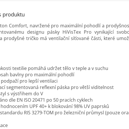
s produktu
tton Comfort, navržené pro maximální pohodlí a prodyšnost
tovanému designu pásky HiVisTex Pro vynikající svob
 a prodyšné tričko má ventilační síťované části, které umožň
kosti textilie pomáhá udržet tělo v teple a v suchu
sah bavlny pro maximální pohodlí
 podpaží pro lepší ventilaci
cí segmentovaná reflexní páska pro větší viditelnost
tyl s výstřihem do V
váno dle EN ISO 20471 po 50 pracích cyklech
s hodnocením UPF 40+ k blokování 98% UV paprsků
standardu RIS 3279-TOM pro železniční průmysl (pouze or
kace