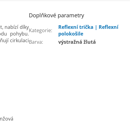
Doplňkové parametry
, nabízí díky
Reflexní trička | Reflexní
Kategorie
:
odu pohybu.
polokošile
ují cirkulaci
Barva
:
výstražná žlutá
anžová