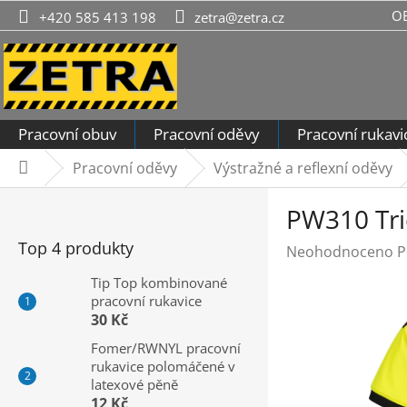
Přejít
O
+420 585 413 198
zetra@zetra.cz
na
obsah
Pracovní obuv
Pracovní oděvy
Pracovní rukavi
Pracovní oděvy
Výstražné a reflexní oděvy
Domů
P
PW310 Trič
o
s
Top 4 produkty
Průměrné
Neohodnoceno
P
t
hodnocení
r
Tip Top kombinované
produktu
pracovní rukavice
a
je
30 Kč
n
0,0
n
Fomer/RWNYL pracovní
z
rukavice polomáčené v
í
5
latexové pěně
hvězdiček.
p
12 Kč