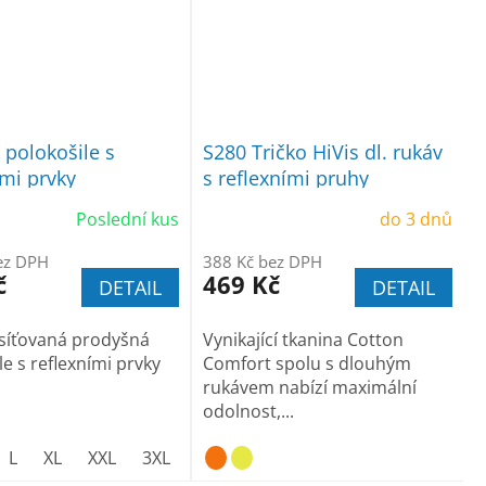
polokošile s
S280 Tričko HiVis dl. rukáv
ími prvky
s reflexními pruhy
Poslední kus
do 3 dnů
ez DPH
388 Kč bez DPH
č
469 Kč
DETAIL
DETAIL
síťovaná prodyšná
Vynikající tkanina Cotton
le s reflexními prvky
Comfort spolu s dlouhým
rukávem nabízí maximální
odolnost,...
vel. 3XL
L
XL
XXL
3XL