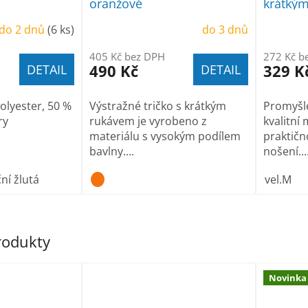
oranžové
krátkým
do 2 dnů
(6 ks)
do 3 dnů
405 Kč bez DPH
272 Kč b
490 Kč
329 K
DETAIL
DETAIL
olyester, 50 %
Výstražné tričko s krátkým
Promyšle
ry
rukávem je vyrobeno z
kvalitní
materiálu s vysokým podílem
praktičn
bavlny....
nošení...
ní žlutá
vel.M
produkty
Novinka