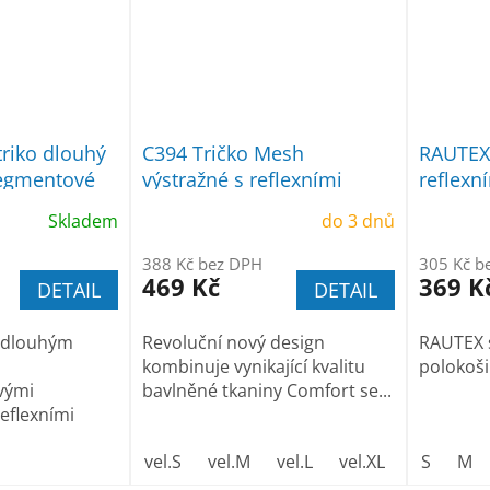
triko dlouhý
C394 Tričko Mesh
RAUTEX 
segmentové
výstražné s reflexními
reflexn
pruhy
Skladem
do 3 dnů
388 Kč bez DPH
305 Kč b
469 Kč
369 K
DETAIL
DETAIL
s dlouhým
Revoluční nový design
RAUTEX 
kombinuje vynikající kvalitu
polokoši
vými
bavlněné tkaniny Comfort se...
eflexními
vel.S
vel.M
vel.L
vel.XL
vel. XXL
S
M