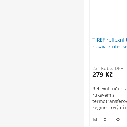
T REF reflexní 
rukáv, žluté, 
pruhy
231 Kč bez DPH
279 Kč
Reflexní tričko 
rukávem s
termotransfero
segmentovými r
páskami...
M
XL
3XL