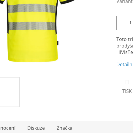
Variant
Toto tr
prodyš
HiVisTe
Detailn
TISK
nocení
Diskuze
Značka