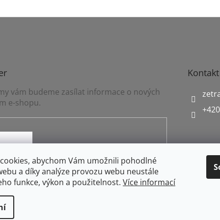
er
Kontakt
a my vám budeme zasílat informace o nových
zetr
m e-shopu.
+420
mínkami ochrany osobních údajů
cookies, abychom Vám umožnili pohodlné
S
webu a díky analýze provozu webu neustále
jeho funkce, výkon a použitelnost.
Více informací
ní
práva vyhrazena.
Upravit nastavení cookies