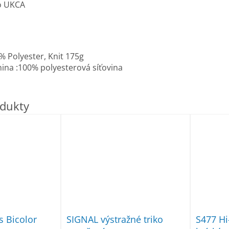
o UKCA
% Polyester, Knit 175g
nina :100% polyesterová síťovina
s Bicolor
SIGNAL výstražné triko
S477 Hi