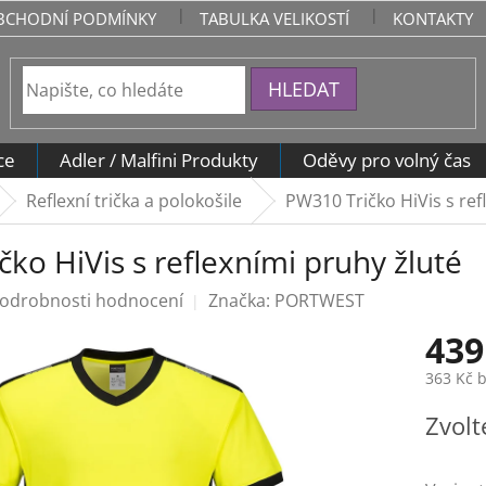
BCHODNÍ PODMÍNKY
TABULKA VELIKOSTÍ
KONTAKTY
HLEDAT
ce
Adler / Malfini Produkty
Oděvy pro volný čas
Reflexní trička a polokošile
PW310 Tričko HiVis s ref
ko HiVis s reflexními pruhy žluté
odrobnosti hodnocení
Značka:
PORTWEST
439
363 Kč 
Měrná
Zvolt
cena: