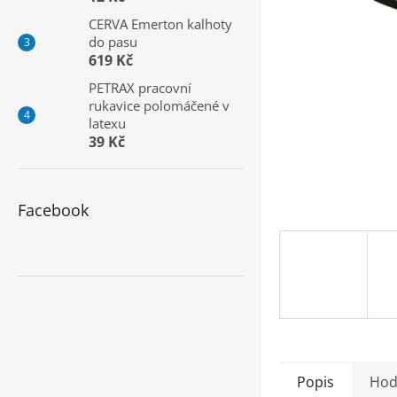
a
CERVA Emerton kalhoty
n
do pasu
e
619 Kč
l
PETRAX pracovní
rukavice polomáčené v
latexu
39 Kč
Facebook
Popis
Hod