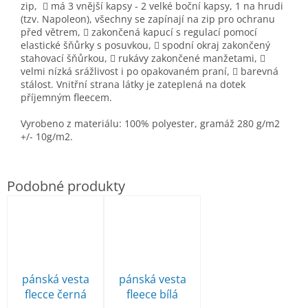
zip,
 má 3 vnější kapsy - 2 velké boční kapsy, 1 na hrudi
(tzv. Napoleon), všechny se zapínají na zip pro ochranu
před větrem,
 zakončená kapucí s regulací pomocí
elastické šňůrky s posuvkou,
 spodní okraj zakončený
stahovací šňůrkou,
 rukávy zakončené manžetami,

velmi nízká srážlivost i po opakovaném praní,
 barevná
stálost.
Vnitřní strana látky je zateplená na dotek
příjemným fleecem.
Vyrobeno z materiálu: 100% polyester, gramáž 280 g/m2
+/- 10g/m2.
pánská vesta
pánská vesta
flecce černá
fleece bílá