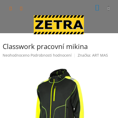
Přejít
NÁKUP
na
obsah
KOŠÍK
Classwork pracovní mikina
Průměrné
Neohodnoceno
Podrobnosti hodnocení
Značka:
ART MAS
hodnocení
produktu
je
0,0
z
5
hvězdiček.