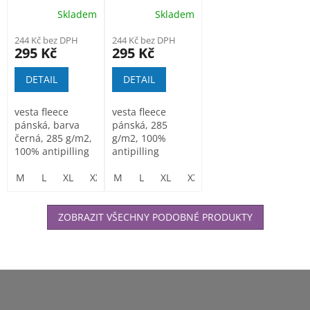
MVF13
MVF13
Skladem
Skladem
244 Kč bez DPH
244 Kč bez DPH
295 Kč
295 Kč
DETAIL
DETAIL
vesta fleece
vesta fleece
pánská, barva
pánská, 285
černá, 285 g/m2,
g/m2, 100%
100% antipilling
antipilling
polyester
polyester
microfleece...
M
L
XL
XXL
microfleece zn.
M
L
XL
XXL
Lambeste
ZOBRAZIT VŠECHNY PODOBNÉ PRODUKTY
Z
á
p