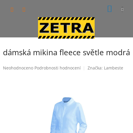
Přejít
NÁKUP
na
obsah
KOŠÍK
dámská mikina fleece světle modrá
Průměrné
Neohodnoceno
Podrobnosti hodnocení
Značka:
Lambeste
hodnocení
produktu
je
0,0
z
5
hvězdiček.