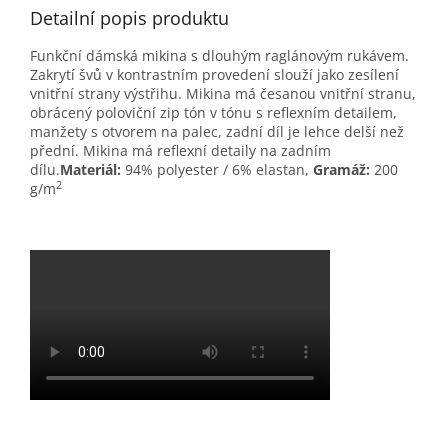
Detailní popis produktu
Funkční dámská mikina s dlouhým raglánovým rukávem.
Zakrytí švů v kontrastním provedení slouží jako zesílení
vnitřní strany výstřihu. Mikina má česanou vnitřní stranu,
obrácený poloviční zip tón v tónu s reflexním detailem,
manžety s otvorem na palec, zadní díl je lehce delší než
přední. Mikina má reflexní detaily na zadním
dílu.
Materiál:
94% polyester / 6% elastan,
Gramáž:
200
2
g/m