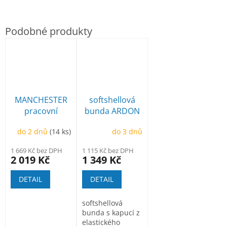
MANCHESTER
softshellová
pracovní
bunda ARDON
poloholeňová
Creatron
do 2 dnů
(14 ks)
do 3 dnů
1 669 Kč bez DPH
1 115 Kč bez DPH
2 019 Kč
1 349 Kč
DETAIL
DETAIL
softshellová
bunda s kapucí z
elastického