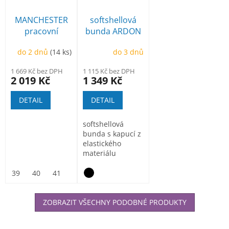
MANCHESTER
softshellová
pracovní
bunda ARDON
poloholeňová
Creatron
do 2 dnů
(14 ks)
do 3 dnů
1 669 Kč bez DPH
1 115 Kč bez DPH
2 019 Kč
1 349 Kč
DETAIL
DETAIL
softshellová
bunda s kapucí z
elastického
materiálu
ElasticTech®Flexi,
vnitřní část...
39
40
41
42
43
44
45
46
47
ZOBRAZIT VŠECHNY PODOBNÉ PRODUKTY