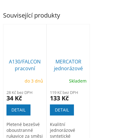
Související produkty
A130/FALCON
MERCATOR
pracovní
jednorázové
rukavice
rukavice
do 3 dnů
Skladem
povrstvené
nitrilové bez
pudru 100ks
28 Kč bez DPH
119 Kč bez DPH
34 Kč
133 Kč
DETAIL
DETAIL
Pletené bezešvé
Kvalitní
oboustranné
jednorázové
rukavice za směsi
syntetické