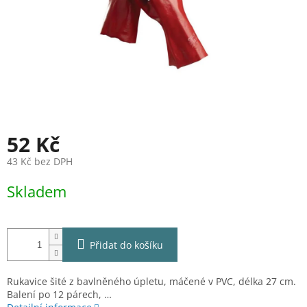
52 Kč
43 Kč bez DPH
Měrná
Skladem
cena:
Přidat do košíku
Rukavice šité z bavlněného úpletu, máčené v PVC, délka 27 cm.
Balení po 12 párech, …