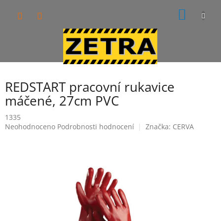
Přejít
NÁKUP
na
obsah
KOŠÍK
REDSTART pracovní rukavice
máčené, 27cm PVC
1335
Průměrné
Neohodnoceno
Podrobnosti hodnocení
Značka:
CERVA
hodnocení
produktu
je
0,0
z
5
hvězdiček.