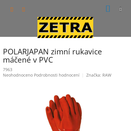
Přejít
NÁKUP
na
obsah
KOŠÍK
POLARJAPAN zimní rukavice
máčené v PVC
7963
Průměrné
Neohodnoceno
Podrobnosti hodnocení
Značka:
RAW
hodnocení
produktu
je
0,0
z
5
hvězdiček.