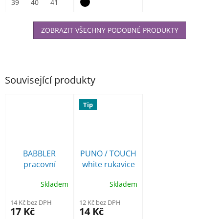
vnitřní část...
39
40
41
42
43
44
45
46
47
ZOBRAZIT VŠECHNY PODOBNÉ PRODUKTY
Související produkty
Tip
BABBLER
PUNO / TOUCH
pracovní
white rukavice
rukavice
povrstvené
Skladem
Skladem
povrstvené
polyuretanem
nitrilem
14 Kč bez DPH
12 Kč bez DPH
17 Kč
14 Kč