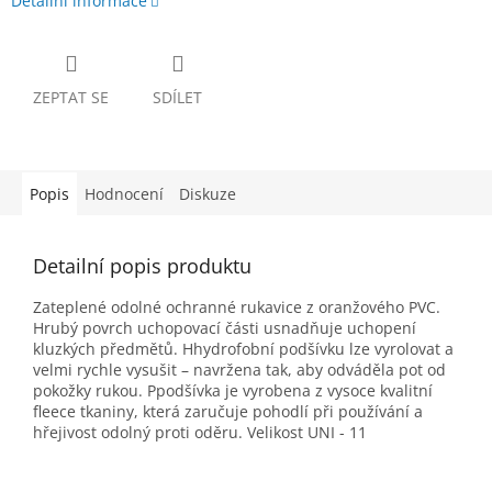
Detailní informace
ZEPTAT SE
SDÍLET
Popis
Hodnocení
Diskuze
Detailní popis produktu
Zateplené odolné ochranné rukavice z oranžového PVC.
H
rubý povrch uchopovací části usnadňuje uchopení
kluzkých předmětů.
H
hydrofobní podšívku lze vyrolovat a
velmi rychle vysušit – navržena tak, aby odváděla pot od
pokožky rukou.
P
podšívka je vyrobena z vysoce kvalitní
fleece tkaniny, která zaručuje pohodlí při používání a
hřejivost
odolný proti oděru. Velikost UNI - 11