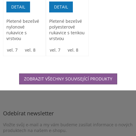
DETAIL
DETAIL
Pletené bezešvé
Pletené bezešvé
nylonové
polyesterové
rukavice s
rukavice s tenkou
vrstvou
vrstvou
mikroporézního
polyuretanu v
nitrilu v dlani a
vel. 7
vel. 8
vel. 9
dlani a na
vel. 7
vel. 10
vel. 8
vel. 11
vel. 9
vel. 10
vel. 1
na prstech...
prstech...
ZOBRAZIT VŠECHNY SOUVISEJÍCÍ PRODUKTY
Z
á
p
a
Odebírat newsletter
t
Vložte svůj e-mail a my vám budeme zasílat informace o nových
í
produktech na našem e-shopu.