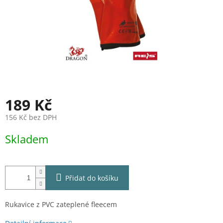
189 Kč
156 Kč bez DPH
Měrná
Skladem
cena:
Přidat do košíku
Rukavice z PVC zateplené fleecem