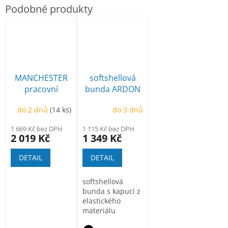
MANCHESTER
softshellová
pracovní
bunda ARDON
poloholeňová
Creatron
do 2 dnů
(14 ks)
do 3 dnů
1 669 Kč bez DPH
1 115 Kč bez DPH
2 019 Kč
1 349 Kč
DETAIL
DETAIL
softshellová
bunda s kapucí z
elastického
materiálu
ElasticTech®Flexi,