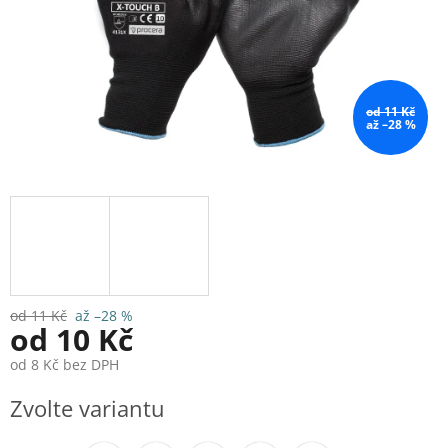
od 11 Kč
až –28 %
od 11 Kč
až –28 %
od
10 Kč
od
8 Kč
bez DPH
Měrná
Zvolte variantu
cena: