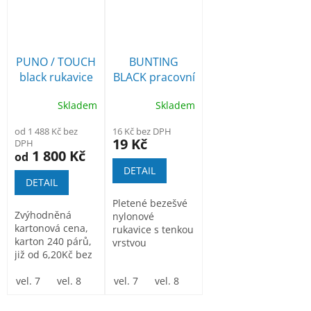
PUNO / TOUCH
BUNTING
black rukavice
BLACK pracovní
povrstvené PU
rukavice
Skladem
Skladem
á 6,20Kč bez
povrstvené
Dph
polyuretanem
od 1 488 Kč bez
16 Kč bez DPH
19 Kč
DPH
1 800 Kč
od
DETAIL
DETAIL
Pletené bezešvé
Zvýhodněná
nylonové
kartonová cena,
rukavice s tenkou
karton 240 párů,
vrstvou
již od 6,20Kč bez
polyuretanu v
Dph/pár. Pletené
dlani a na
bezešvé...
vel. 7
vel. 8
vel. 9
vel. 7
vel. 10
vel. 8
vel. 11
vel. 9
vel. 10
vel. 1
prstech a...