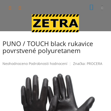
Přejít
NÁKUP
na
obsah
KOŠÍK
PUNO / TOUCH black rukavice
povrstvené polyuretanem
Průměrné
Neohodnoceno
Podrobnosti hodnocení
Značka:
PROCERA
hodnocení
produktu
je
0,0
z
5
hvězdiček.