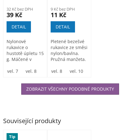
latexu
32 Kč bez DPH
9 Kč bez DPH
39 Kč
11 Kč
DETAIL
DETAIL
Nylonové
Pletené bezešvé
rukavice o
rukavice ze směsi
hustotě úpletu 15
nylon/bavlna.
g. Máčené v
Pružná manžeta.
latexové pěně.
Rukavice PETRAX
vel. 7
vel. 8
vel. 9
vel. 8
vel. 10
vel. 10
vel. 11
se...
ZOBRAZIT VŠECHNY PODOBNÉ PRODUKTY
Související produkty
Tip