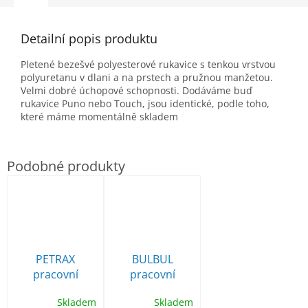
Detailní popis produktu
Pletené bezešvé polyesterové rukavice s tenkou vrstvou
polyuretanu v dlani a na prstech a pružnou manžetou.
Velmi dobré úchopové schopnosti. Dodáváme buď
rukavice Puno nebo Touch, jsou identické, podle toho,
které máme momentálně skladem
PETRAX
BULBUL
pracovní
pracovní
rukavice
rukavice
Skladem
Skladem
polomáčené v
bezešvé