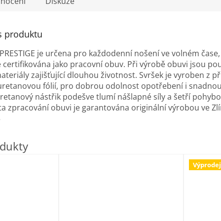
nocení
Diskuze
s produktu
PRESTIGE je určena pro každodenní nošení ve volném čase, 
e certifikována jako pracovní obuv. Při výrobě obuvi jsou pou
materiály zajišťující dlouhou životnost. Svršek je vyroben z p
retanovou fólií, pro dobrou odolnost opotřebení i snadno
uretanový nástřik podešve tlumí nášlapné síly a šetří pohyb
ita zpracování obuvi je garantována originální výrobou ve Zl
5
Výprodej