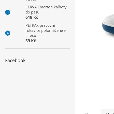
a
CERVA Emerton kalhoty
n
do pasu
e
619 Kč
l
PETRAX pracovní
rukavice polomáčené v
latexu
39 Kč
Facebook