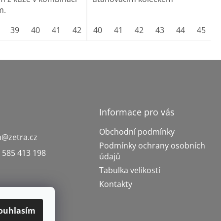
m.
vel.9 1/2(44)
39
40
41
vel.10 (45)
42
43
40
vel.11 (46)
44
41
45
42
vel.12 (47)
46
43
47
44
45
vel.13
Informace pro vás
Obchodní podmínky
a
@
zetra.cz
Podmínky ochrany osobních
 585 413 198
údajů
Tabulka velikostí
Kontakty
ouhlasím