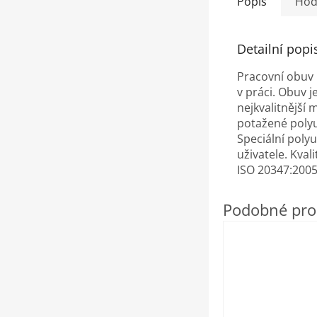
Popis
Hod
Detailní popi
Pracovní obuv 
v práci. Obuv j
nejkvalitnější 
potažené polyu
Speciální poly
uživatele. Kval
ISO 20347:200