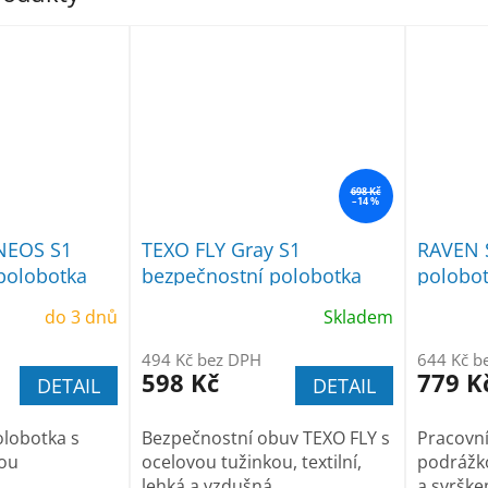
698 Kč
–14 %
NEOS S1
TEXO FLY Gray S1
RAVEN 
polobotka
bezpečnostní polobotka
polobo
do 3 dnů
Skladem
494 Kč bez DPH
644 Kč b
598 Kč
779 K
DETAIL
DETAIL
lobotka s
Bezpečnostní obuv TEXO FLY s
Pracovní
kou
ocelovou tužinkou, textilní,
podrážko
lehká a vzdušná
a svrške