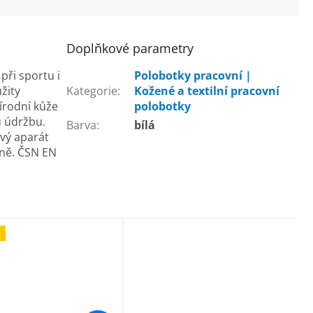
Doplňkové parametry
při sportu i
Polobotky pracovní |
žity
Kategorie
:
Kožené a textilní pracovní
řírodní kůže
polobotky
u údržbu.
Barva
:
bílá
ový aparát
íně. ČSN EN