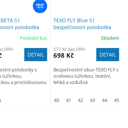
549 Kč
–63 %
BETA S1
TEXO FLY Blue S1
ostní polobotka
bezpečnostní polobotka
Poslední kus
Skladem
ez DPH
577 Kč bez DPH
č
698 Kč
DETAIL
DETAIL
stní polobotky s
Bezpečnostní obuv TEXO FLY s
 tužinkou,
ocelovou tužinkou, textilní,
ickou a protiskluzovou
lehká a vzdušná
)
40
41
42
43
44
45