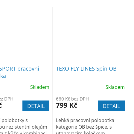
SPORT pracovní
TEXO FLY LINES Spin OB
tka
Skladem
Skladem
ez DPH
660 Kč bez DPH
č
799 Kč
DETAIL
DETAIL
 polobotky s
Lehká pracovní polobotka
u rezistentní olejům
kategorie OB bez špice, s
m z kůže v kombinaci
utahovacím kolečkem