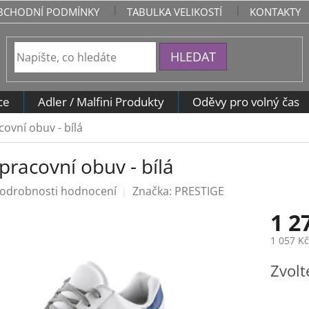
BCHODNÍ PODMÍNKY
TABULKA VELIKOSTÍ
KONTAKTY
HLEDAT
ce
Adler / Malfini Produkty
Oděvy pro volný čas
ovní obuv - bílá
racovní obuv - bílá
odrobnosti hodnocení
Značka:
PRESTIGE
1 2
1 057 K
Měrná
Zvolt
cena: