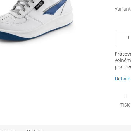
Variant
Pracovn
volném 
pracovn
Detailn
TISK