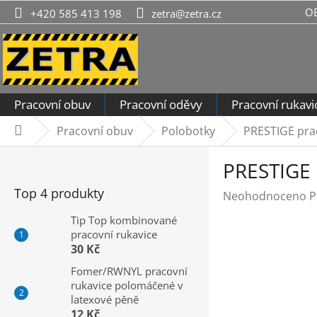
Přejít
O
+420 585 413 198
zetra@zetra.cz
na
obsah
Pracovní obuv
Pracovní oděvy
Pracovní rukavi
Pracovní obuv
Polobotky
PRESTIGE prac
Domů
P
PRESTIGE p
o
s
Top 4 produkty
Průměrné
Neohodnoceno
P
t
hodnocení
r
Tip Top kombinované
produktu
pracovní rukavice
a
je
30 Kč
n
0,0
n
Fomer/RWNYL pracovní
z
rukavice polomáčené v
í
5
latexové pěně
hvězdiček.
p
12 Kč