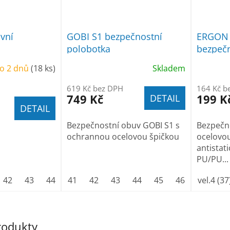
vní
GOBI S1 bezpečnostní
ERGON 
polobotka
bezpečn
o 2 dnů
(18 ks)
Skladem
619 Kč bez DPH
164 Kč b
749 Kč
199 K
DETAIL
DETAIL
Bezpečnostní obuv GOBI S1 s
Bezpečno
ochrannou ocelovou špičkou
ocelovou
antistat
PU/PU...
42
43
44
45
41
46
42
47
43
44
45
46
47
vel.4 (37
produkty