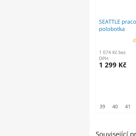
SEATTLE praco
polobotka
d
1 074 Kč bez
DPH
1 299 Kč
39
40
41
Související 