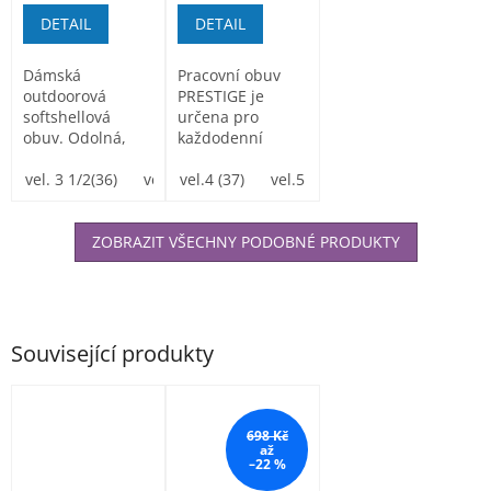
DETAIL
DETAIL
Dámská
Pracovní obuv
outdoorová
PRESTIGE je
softshellová
určena pro
obuv. Odolná,
každodenní
příjemná na
nošení ve volném
nošení. Svršek z
vel. 3 1/2(36)
vel. 4(37)
čase, při sportu i
vel.4 (37)
vel.5 (38)
vel.5 (38)
vel.6 (39)
vel.6 (39)
vel. 6 1/2(
vel. 
materiálu...
v...
ZOBRAZIT VŠECHNY PODOBNÉ PRODUKTY
Související produkty
698 Kč
až
–22 %