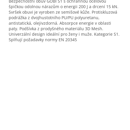
Bezpečnostní obuv GOBI S1 s ochrannou ocelovou
špičkou odolnou nárazům o energii 200 J a drcení 15 kN.
Svršek obuvi je vyroben ze semišové kůže. Protiskluzová
podrážka z dvojhustotního PU/PU polyuretanu,
antistatická, olejivzdorná. Absorpce energie v oblasti
paty. Podšívka z prodyšného materiálu 3D Mesh.
Univerzální design ideální pro ženy i muže. Kategorie S1.
Splňují požadavky normy EN 20345