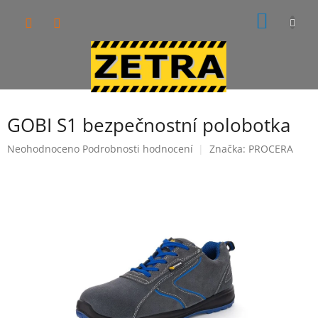
Přejít
NÁKUP
na
obsah
KOŠÍK
GOBI S1 bezpečnostní polobotka
Průměrné
Neohodnoceno
Podrobnosti hodnocení
Značka:
PROCERA
hodnocení
produktu
je
0,0
z
5
hvězdiček.