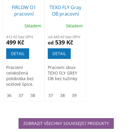
FIRLOW O1
TEXO FLY Gray
pracovní
OB pracovní
polobotka bez
polobotka
Skladem
Skladem
ocelové špice
412 Kč bez DPH
od 445 Kč bez DPH
499 Kč
539 Kč
od
DETAIL
DETAIL
Pracovní
Pracovní obuv
celokožená
TEXO FLY GREY
polobotka bez
OB bez tužinky
ocelové špice.
Svršek: hovězí
useň. Podešev:
36
37
38
39
37
40
38
41
39
42
40
43
41
44
42
45
43
46
PU2D...
ZOBRAZIT VŠECHNY SOUVISEJÍCÍ PRODUKTY