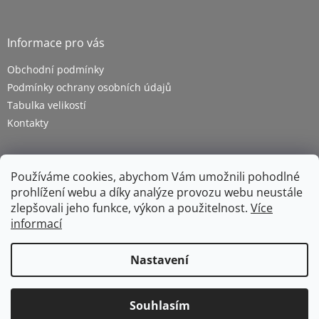
Informace pro vás
Obchodní podmínky
Podmínky ochrany osobních údajů
Tabulka velikostí
Kontakty
Používáme cookies, abychom Vám umožnili pohodlné
prohlížení webu a díky analýze provozu webu neustále
zlepšovali jeho funkce, výkon a použitelnost.
Více
informací
Vytvořil Shoptet
Nastavení
Copyright 2026
ZETRA - pracovní oděvy s.r.o.
. Všechna
Souhlasím
práva vyhrazena.
Upravit nastavení cookies