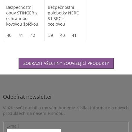
Bezpečnostní
Bezpečnostní
obuv STINGER s
polobotky NERO
ochrannou
S1 SRC s
kovovou špičkou
ocelovou
tužinkou odolnou
40
41
42
43
proti nárazům s
39
44
40
45
41
46
42
43
44
45
energií...
ZOBRAZIT VŠECHNY SOUVISEJÍCÍ PRODUKTY
Z
á
p
a
Odebírat newsletter
t
Vložte svůj e-mail a my vám budeme zasílat informace o nových
í
produktech na našem e-shopu.
E-mail