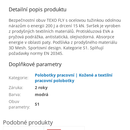
Detailní popis produktu
Bezpečnostní obuv TEXO FLY s ocelovou tužinkou odolnou
nárazům o energii 200 J a drcení 15 kN.
Svršek je vyroben
z prodyšných textilních materiálů.
Protiskluzová EVA a
pryžová podrážka, antistatická, olejivzdorná.
Absorpce
energie v oblasti paty.
Podšívka z prodyšného materiálu
3D Mesh.
Sportovní design.
Kategorie S1.
Splňují
požadavky normy EN 20345.
Doplňkové parametry
Polobotky pracovní | Kožené a textilní
Kategorie
:
pracovní polobotky
Záruka
:
2 roky
Barva
:
modrá
Obuv
S1
parametry
: