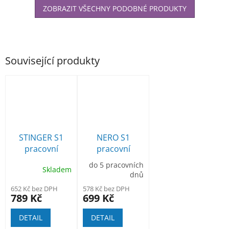
ZOBRAZIT VŠECHNY PODOBNÉ PRODUKTY
Související produkty
STINGER S1
NERO S1
pracovní
pracovní
bezpečnostní
kožená
do 5 pracovních
Skladem
polobotka
polobotka
dnů
652 Kč bez DPH
578 Kč bez DPH
789 Kč
699 Kč
DETAIL
DETAIL