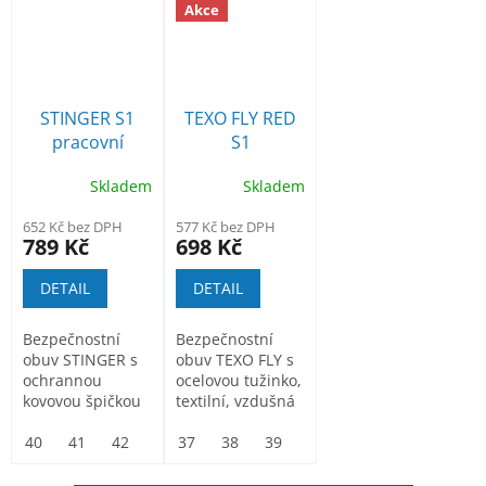
Akce
STINGER S1
TEXO FLY RED
pracovní
S1
bezpečnostní
bezpečnostní
Skladem
Skladem
polobotka
polobotka
652 Kč bez DPH
577 Kč bez DPH
789 Kč
698 Kč
DETAIL
DETAIL
Bezpečnostní
Bezpečnostní
obuv STINGER s
obuv TEXO FLY s
ochrannou
ocelovou tužinko,
kovovou špičkou
textilní, vzdušná
40
41
42
43
37
44
38
45
39
46
40
41
42
43