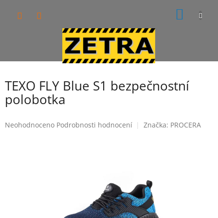
Přejít
NÁKUP
na
obsah
KOŠÍK
TEXO FLY Blue S1 bezpečnostní
polobotka
Průměrné
Neohodnoceno
Podrobnosti hodnocení
Značka:
PROCERA
hodnocení
produktu
je
0,0
z
5
hvězdiček.