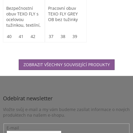
Bezpečnostní
Pracovní obuv
obuv TEXO FLY s
TEXO FLY GREY
ocelovou
OB bez tužinky
tužinkou, textilní,
lehká a vzdušná
40
41
42
43
37
44
38
45
39
46
40
47
41
42
43
ZOBRAZIT VŠECHNY SOUVISEJÍCÍ PRODUKTY
Z
á
p
a
Odebírat newsletter
t
Vložte svůj e-mail a my vám budeme zasílat informace o nových
í
produktech na našem e-shopu.
E-mail