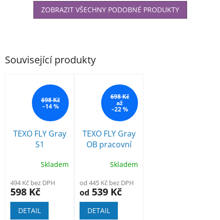
ZOBRAZIT VŠECHNY PODOBNÉ PRODUKTY
Související produkty
698 Kč
698 Kč
až
–14 %
–22 %
TEXO FLY Gray
TEXO FLY Gray
S1
OB pracovní
bezpečnostní
polobotka
Skladem
Skladem
polobotka
494 Kč bez DPH
od 445 Kč bez DPH
598 Kč
539 Kč
od
DETAIL
DETAIL