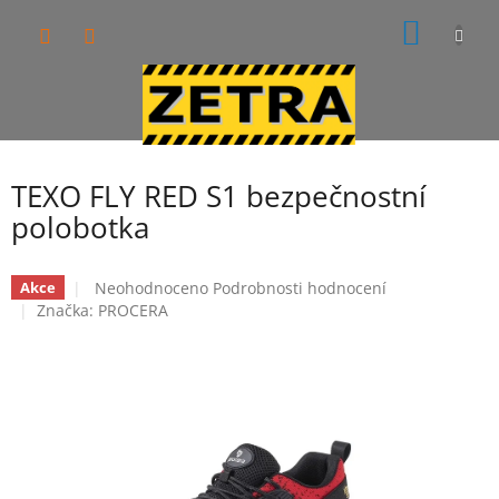
Přejít
NÁKUP
na
obsah
KOŠÍK
TEXO FLY RED S1 bezpečnostní
polobotka
Průměrné
Neohodnoceno
Podrobnosti hodnocení
Akce
hodnocení
Značka:
PROCERA
produktu
je
0,0
z
5
hvězdiček.