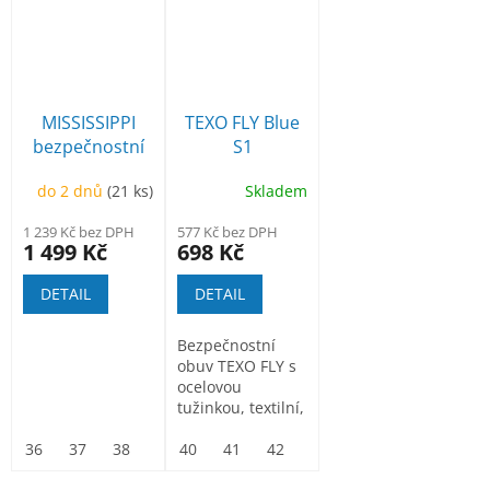
MISSISSIPPI
TEXO FLY Blue
bezpečnostní
S1
polobotka
bezpečnostní
do 2 dnů
(21 ks)
Skladem
polobotka
1 239 Kč bez DPH
577 Kč bez DPH
1 499 Kč
698 Kč
DETAIL
DETAIL
Bezpečnostní
obuv TEXO FLY s
ocelovou
tužinkou, textilní,
lehká a vzdušná
36
37
38
39
40
40
41
41
42
42
43
43
44
44
45
45
46
46