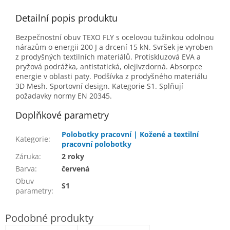
Detailní popis produktu
Bezpečnostní obuv TEXO FLY s ocelovou tužinkou odolnou
nárazům o energii 200 J a drcení 15 kN.
Svršek je vyroben
z prodyšných textilních materiálů.
Protiskluzová EVA a
pryžová podrážka, antistatická, olejivzdorná.
Absorpce
energie v oblasti paty.
Podšívka z prodyšného materiálu
3D Mesh.
Sportovní design.
Kategorie S1.
Splňují
požadavky normy EN 20345.
Doplňkové parametry
Polobotky pracovní | Kožené a textilní
Kategorie
:
pracovní polobotky
Záruka
:
2 roky
Barva
:
červená
Obuv
S1
parametry
: