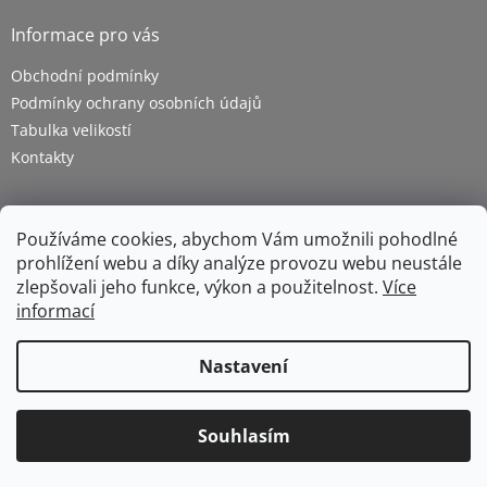
Informace pro vás
Obchodní podmínky
Podmínky ochrany osobních údajů
Tabulka velikostí
Kontakty
Používáme cookies, abychom Vám umožnili pohodlné
prohlížení webu a díky analýze provozu webu neustále
zlepšovali jeho funkce, výkon a použitelnost.
Více
informací
Vytvořil Shoptet
Nastavení
Copyright 2026
ZETRA - pracovní oděvy s.r.o.
. Všechna
Souhlasím
práva vyhrazena.
Upravit nastavení cookies