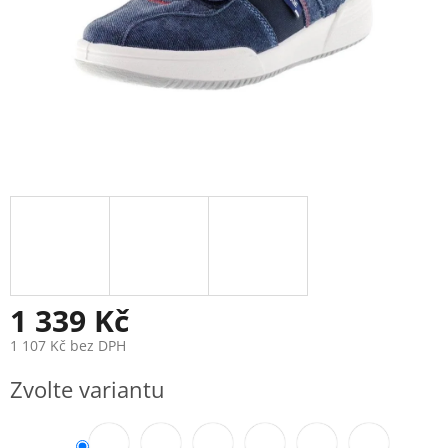
1 339 Kč
1 107 Kč bez DPH
Měrná
Zvolte variantu
cena: