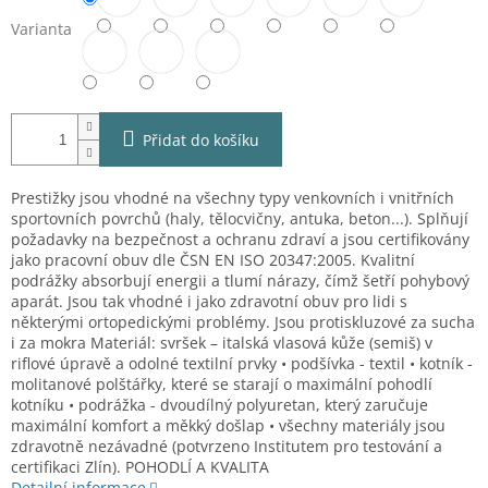
Varianta
Přidat do košíku
Prestižky jsou vhodné na všechny typy venkovních i vnitřních
sportovních povrchů (haly, tělocvičny, antuka, beton...). Splňují
požadavky na bezpečnost a ochranu zdraví a jsou certifikovány
jako pracovní obuv dle ČSN EN ISO 20347:2005. Kvalitní
podrážky absorbují energii a tlumí nárazy, čímž šetří pohybový
aparát. Jsou tak vhodné i jako zdravotní obuv pro lidi s
některými ortopedickými problémy. Jsou protiskluzové za sucha
i za mokra Materiál: svršek – italská vlasová kůže (semiš) v
riflové úpravě a odolné textilní prvky • podšívka - textil • kotník -
molitanové polštářky, které se starají o maximální pohodlí
kotníku • podrážka - dvoudílný polyuretan, který zaručuje
maximální komfort a měkký došlap • všechny materiály jsou
zdravotně nezávadné (potvrzeno Institutem pro testování a
certifikaci Zlín). POHODLÍ A KVALITA
Detailní informace