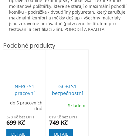
úpravě a odolné textilní prvky • podšívka - textil • kotník -
molitanové polštářky, které se starají o maximální pohodlí
kotníku • podrážka - dvoudílný polyuretan, který zaručuje
maximální komfort a měkký došlap • všechny materiály
jsou zdravotně nezávadné (potvrzeno Institutem pro
testování a certifikaci Zlín). POHODLÍ A KVALITA
NERO S1
GOBI S1
pracovní
bezpečnostní
kožená
polobotka
do 5 pracovních
Skladem
polobotka
dnů
578 Kč bez DPH
619 Kč bez DPH
699 Kč
749 Kč
DETAIL
DETAIL