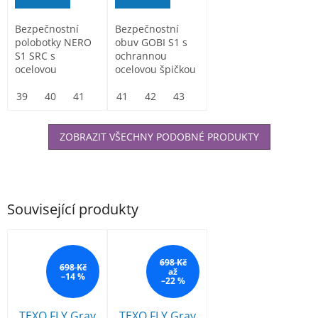
Bezpečnostní
Bezpečnostní
polobotky NERO
obuv GOBI S1 s
S1 SRC s
ochrannou
ocelovou
ocelovou špičkou
tužinkou odolnou
proti nárazům s
39
40
41
42
41
43
42
44
43
45
44
46
45
47
46
47
energií...
ZOBRAZIT VŠECHNY PODOBNÉ PRODUKTY
Související produkty
698 Kč
698 Kč
až
–14 %
–22 %
TEXO FLY Gray
TEXO FLY Gray