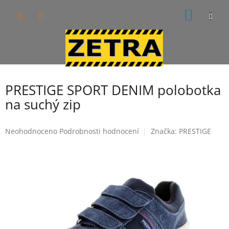
Přejít
NÁKUP
na
obsah
KOŠÍK
PRESTIGE SPORT DENIM polobotka
na suchý zip
Průměrné
Neohodnoceno
Podrobnosti hodnocení
Značka:
PRESTIGE
hodnocení
produktu
je
0,0
z
5
hvězdiček.