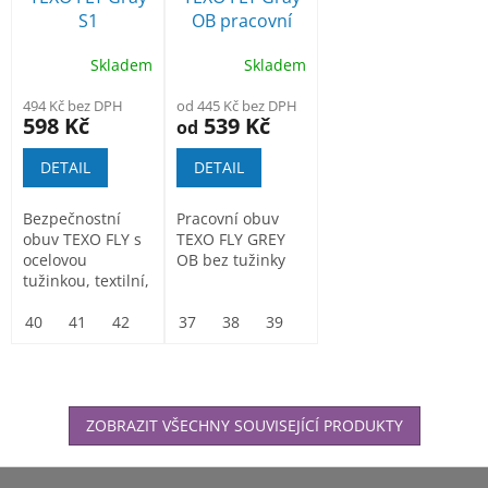
S1
OB pracovní
bezpečnostní
polobotka
Skladem
Skladem
polobotka
494 Kč bez DPH
od 445 Kč bez DPH
598 Kč
539 Kč
od
DETAIL
DETAIL
Bezpečnostní
Pracovní obuv
obuv TEXO FLY s
TEXO FLY GREY
ocelovou
OB bez tužinky
tužinkou, textilní,
lehká a vzdušná
40
41
42
43
37
44
38
45
39
46
40
47
41
42
43
ZOBRAZIT VŠECHNY SOUVISEJÍCÍ PRODUKTY
Z