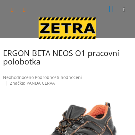
Přejít
NÁKUP
na
obsah
KOŠÍK
ERGON BETA NEOS O1 pracovní
polobotka
Průměrné
Neohodnoceno
Podrobnosti hodnocení
hodnocení
Značka:
PANDA CERVA
produktu
je
0,0
z
5
hvězdiček.