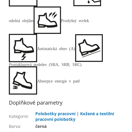
odolná olejům
Prodyšný svršek
Antistatická obuv (A)
Protiskluzová podešev (SRA, SRB, SRC)
Absorpce energie v patě
Doplňkové parametry
Polobotky pracovní | Kožené a textilní
Kategorie
:
pracovní polobotky
Barva
:
černá