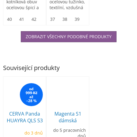
kotníková obuv
ocelovou tužinko,
ocelovou špicí a
textilní, vzdušná
planžetou
40
41
42
43
37
44
38
45
39
46
40
47
41
42
43
ZOBRAZIT VŠECHNY PODOBNÉ PRODUKTY
Související produkty
od
999 Kč
až
–28 %
CERVA Panda
Magenta S1
HUAYRA QLS S3
dámská
SRC polobotka
bezpečnostní
do 5 pracovních
do 3 dnů
černá
obuv
dnů