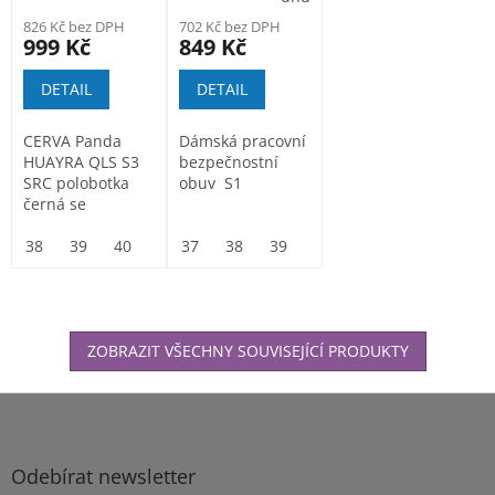
826 Kč bez DPH
702 Kč bez DPH
999 Kč
849 Kč
DETAIL
DETAIL
CERVA Panda
Dámská pracovní
HUAYRA QLS S3
bezpečnostní
SRC polobotka
obuv S1
černá se
zapínáním
utahovacím
38
39
40
41
37
42
38
43
39
44
40
45
46
47
48
kolečkem
ZOBRAZIT VŠECHNY SOUVISEJÍCÍ PRODUKTY
Z
á
p
a
Odebírat newsletter