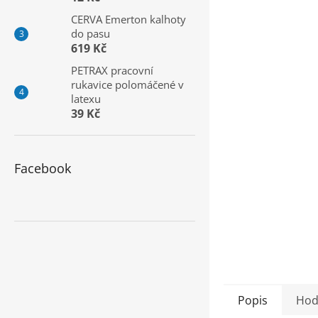
a
CERVA Emerton kalhoty
n
do pasu
e
619 Kč
l
PETRAX pracovní
rukavice polomáčené v
latexu
39 Kč
Facebook
Popis
Hod