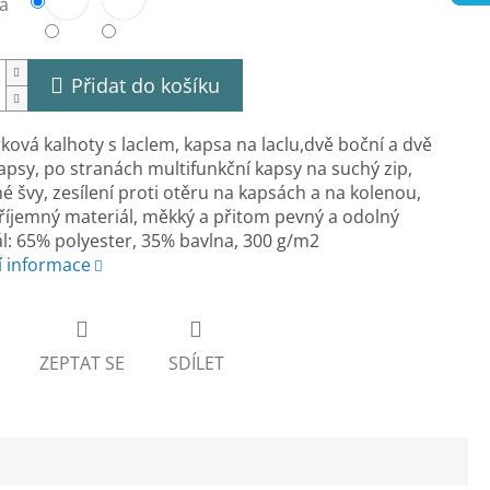
a
Přidat do košíku
ová kalhoty s laclem, kapsa na laclu,dvě boční a dvě
apsy, po stranách multifunkční kapsy na suchý zip,
é švy, zesílení proti otěru na kapsách a na kolenou,
říjemný materiál, měkký a přitom pevný a odolný
l: 65% polyester, 35% bavlna, 300 g/m2
í informace
ZEPTAT SE
SDÍLET