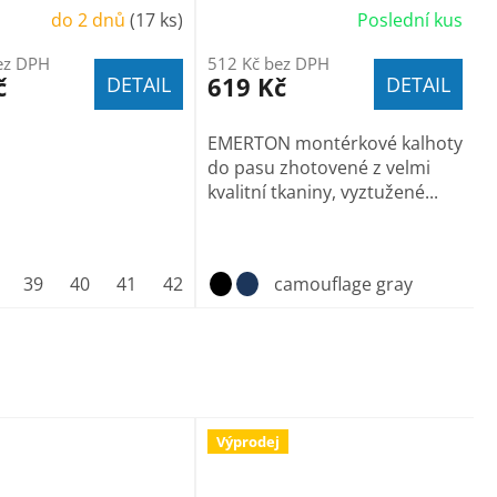
do 2 dnů
(17 ks)
Poslední kus
ez DPH
512 Kč bez DPH
č
619 Kč
DETAIL
DETAIL
EMERTON montérkové kalhoty
do pasu zhotovené z velmi
kvalitní tkaniny, vyztužené...
39
40
41
42
43
44
camouflage gray
45
46
47
48
Výprodej