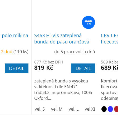
898 Kč
–8 %
 polo mikina
S463 Hi-Vis zateplená
CRV CE
bunda do pasu oranžová
fleecov
 2 dnů
(110 ks)
do 5 pracovních dnů
677 Kč bez DPH
569 Kč b
819 Kč
689 K
DETAIL
DETAIL
zateplená bunda s vysokou
Komfortn
viditelností dle EN 471
fleecová
třída3:2, nepromokavá, 100%
sportovn
Oxford...
odepínat
vel. S
vel. M
vel. L
vel.XL
vel. XXL