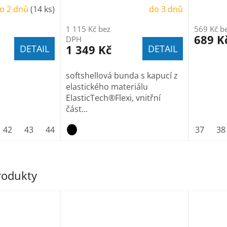
o 2 dnů
(14 ks)
do 3 dnů
1 115 Kč bez
569 Kč b
689 K
DPH
1 349 Kč
DETAIL
DETAIL
softshellová bunda s kapucí z
elastického materiálu
ElasticTech®Flexi, vnitřní
část...
42
43
44
45
46
47
37
38
produkty