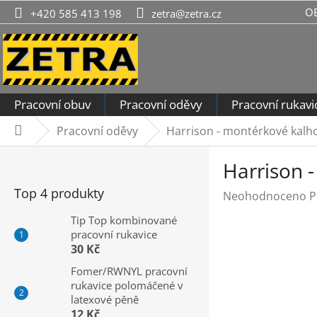
Přejít
O
+420 585 413 198
zetra@zetra.cz
na
obsah
Pracovní obuv
Pracovní oděvy
Pracovní rukavi
Pracovní oděvy
Harrison - montérkové kalho
Domů
P
Harrison 
o
s
Top 4 produkty
Průměrné
Neohodnoceno
P
t
hodnocení
r
Tip Top kombinované
produktu
pracovní rukavice
a
je
30 Kč
n
0,0
n
Fomer/RWNYL pracovní
z
rukavice polomáčené v
í
5
latexové pěně
hvězdiček.
p
12 Kč