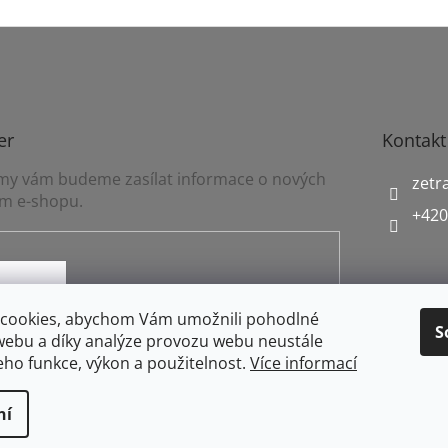
er
Kontakt
a my vám budeme zasílat informace o nových
zetr
m e-shopu.
+420
mínkami ochrany osobních údajů
cookies, abychom Vám umožnili pohodlné
S
webu a díky analýze provozu webu neustále
jeho funkce, výkon a použitelnost.
Více informací
ní
práva vyhrazena.
Upravit nastavení cookies