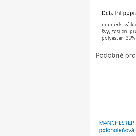
Detailní popi
montérková kal
švy, zesílení 
polyester, 35%
MANCHESTER 
poloholeňová