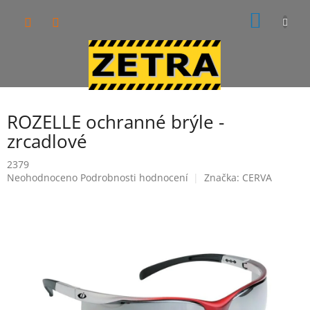
Přejít
NÁKUP
na
obsah
KOŠÍK
ROZELLE ochranné brýle -
zrcadlové
2379
Průměrné
Neohodnoceno
Podrobnosti hodnocení
Značka:
CERVA
hodnocení
produktu
je
0,0
z
5
hvězdiček.