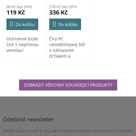
98 Kč bez DPH
278 Kč bez DPH
119 Kč
336 Kč
Do košíku
Do košíku
Ochranné brýle
Čirý PC
čiré s nepřímou
celoobličejový štít
ventilací
s náhlavním
držákem a
zorníkem třídy F.
Vyhovuje normě
EN 166.
ZOBRAZIT VŠECHNY SOUVISEJÍCÍ PRODUKTY
Z
á
p
a
Odebírat newsletter
t
Vložte svůj e-mail a my vám budeme zasílat informace o nových
í