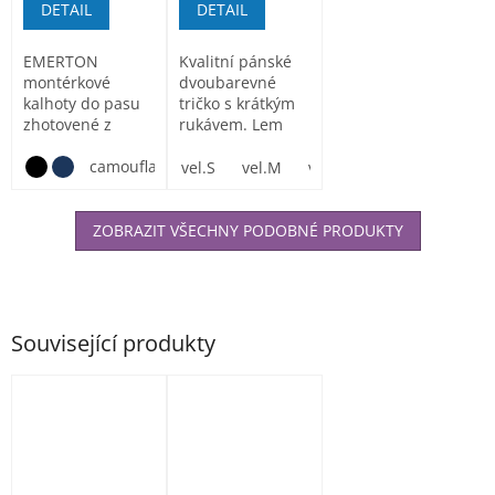
DETAIL
DETAIL
EMERTON
Kvalitní pánské
montérkové
dvoubarevné
kalhoty do pasu
tričko s krátkým
zhotovené z
rukávem. Lem
velmi kvalitní
průkrčníku ze
tkaniny,
camouflage gray
žebrovaného...
vel.S
vel.M
vel.L
vel.XL
vel.XXL
vyztužené...
ZOBRAZIT VŠECHNY PODOBNÉ PRODUKTY
Související produkty