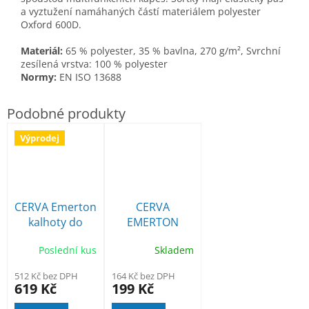
a vyztužení namáhaných částí materiálem polyester
Oxford 600D.
Materiál:
65 % polyester,
35 % bavlna, 270 g/m²,
Svrchní
zesílená vrstva:
100 % polyester
Normy:
EN ISO 13688
Výprodej
CERVA Emerton
CERVA
kalhoty do
EMERTON
pasu
pracovní triko
Poslední kus
Skladem
512 Kč bez DPH
164 Kč bez DPH
619 Kč
199 Kč