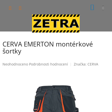
Přejít
NÁKUP
na
obsah
KOŠÍK
CERVA EMERTON montérkové
šortky
Průměrné
Neohodnoceno
Podrobnosti hodnocení
Značka:
CERVA
hodnocení
produktu
je
0,0
z
5
hvězdiček.