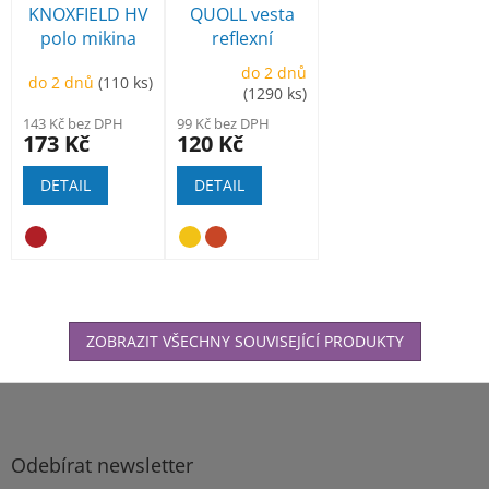
KNOXFIELD HV
QUOLL vesta
polo mikina
reflexní
do 2 dnů
do 2 dnů
(110 ks)
(1290 ks)
143 Kč bez DPH
99 Kč bez DPH
173 Kč
120 Kč
DETAIL
DETAIL
ZOBRAZIT VŠECHNY SOUVISEJÍCÍ PRODUKTY
Z
á
p
a
Odebírat newsletter
t