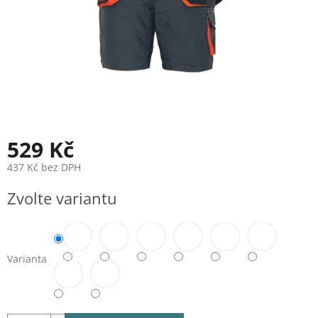
529 Kč
437 Kč bez DPH
Měrná
Zvolte variantu
cena:
Varianta