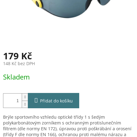
179 Kč
148 Kč bez DPH
Měrná
Skladem
cena:
Přidat do košíku
Brýle sportovního vzhledu optické třídy 1 s šedým
polykarbonátovým zorníkem s ochranným protislunečním
filtrem (dle normy EN 172), úpravou proti poškrábání a orosení
(třídy F dle normy EN 166), ochranou proti malému nárazu a