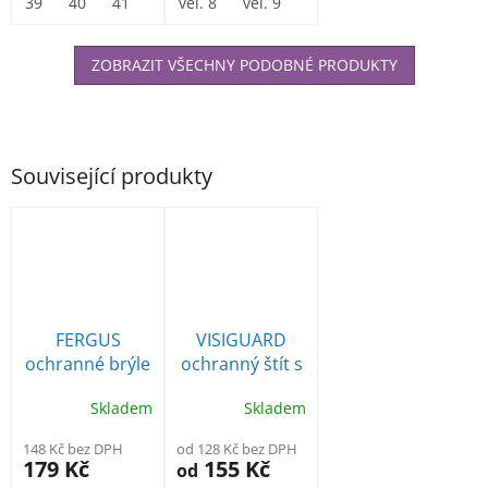
39
40
41
42
z oranžového...
vel. 8
43
44
vel. 9
45
vel. 10
46
47
ZOBRAZIT VŠECHNY PODOBNÉ PRODUKTY
Související produkty
FERGUS
VISIGUARD
ochranné brýle
ochranný štít s
- žluté
PC zorníkem
Skladem
Skladem
148 Kč bez DPH
od 128 Kč bez DPH
179 Kč
155 Kč
od