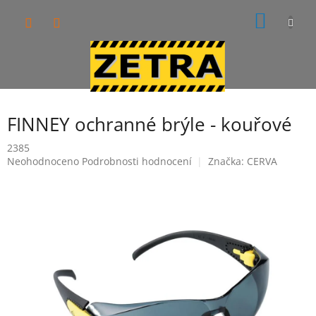
Přejít
NÁKUP
na
obsah
KOŠÍK
FINNEY ochranné brýle - kouřové
2385
Průměrné
Neohodnoceno
Podrobnosti hodnocení
Značka:
CERVA
hodnocení
produktu
je
0,0
z
5
hvězdiček.