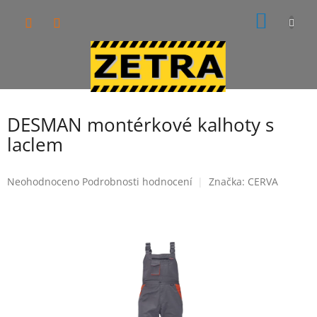
Přejít
NÁKUP
na
obsah
KOŠÍK
DESMAN montérkové kalhoty s
laclem
Průměrné
Neohodnoceno
Podrobnosti hodnocení
Značka:
CERVA
hodnocení
produktu
je
0,0
z
5
hvězdiček.