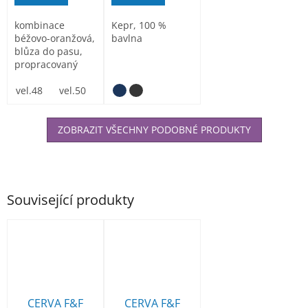
kombinace
Kepr, 100 %
béžovo-oranžová,
bavlna
blůza do pasu,
propracovaný
střih s detaily,
nakládané...
vel.48
vel.50
vel.54
vel.62
vel. 64
ZOBRAZIT VŠECHNY PODOBNÉ PRODUKTY
Související produkty
CERVA F&F
CERVA F&F