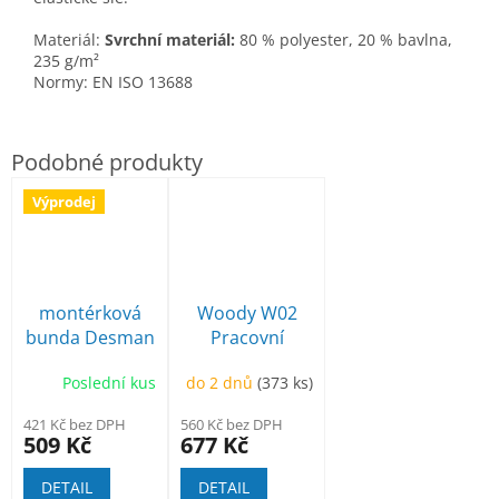
Materiál:
Svrchní materiál:
80 % polyester,
20 % bavlna,
235 g/m²
Normy: EN ISO 13688
Výprodej
montérková
Woody W02
bunda Desman
Pracovní
kalhoty s
Poslední kus
do 2 dnů
(373 ks)
laclem pánské
421 Kč bez DPH
560 Kč bez DPH
509 Kč
677 Kč
DETAIL
DETAIL