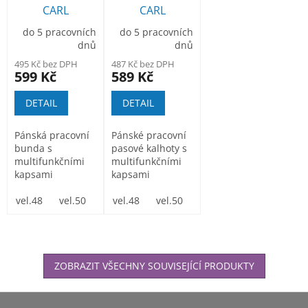
CARL
CARL
montérková
montérkové
do 5 pracovních
do 5 pracovních
bunda modrá
kalhoty do
dnů
dnů
pasu bílé
495 Kč bez DPH
487 Kč bez DPH
599 Kč
589 Kč
DETAIL
DETAIL
Pánská pracovní
Pánské pracovní
bunda s
pasové kalhoty s
multifunkčními
multifunkčními
kapsami
kapsami
Monterková
Monterkové
bunda zhotovená
vel.48
vel.50
vel.52
kalhoty do pasu...
vel.48
vel.54
vel.50
vel.56
vel.52
vel.58
vel.54
vel.60
vel.
z tkaniny...
ZOBRAZIT VŠECHNY SOUVISEJÍCÍ PRODUKTY
Z