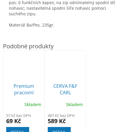
pas; 6 funkčních kapes; na zip odnímatelný spodní díl
nohavic; nastavitelná spodní šíře nohavic pomocí
suchého zipu.
Materiál Ba/Pes, 235gr.
Premium
CERVA F&F
pracovní
CARL
rukavice z kozí
montérkové
Skladem
Skladem
kůže
kalhoty do
pasu šedé
57 Kč bez DPH
487 Kč bez DPH
69 Kč
589 Kč