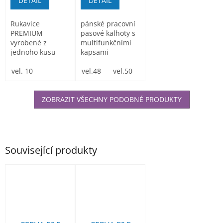
DETAIL
DETAIL
Rukavice
pánské pracovní
PREMIUM
pasové kalhoty s
vyrobené z
multifunkčními
jednoho kusu
kapsami
vysoce kvalitní
Monterkové
kozí kůže v
vel. 10
kalhoty do pasu...
vel.48
vel.50
vel.52
vel.54
vel.
oblasti dlaně a
v...
ZOBRAZIT VŠECHNY PODOBNÉ PRODUKTY
Související produkty