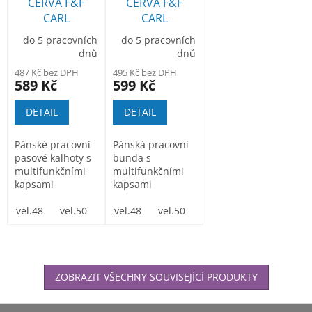
CERVA F&F
CERVA F&F
CARL
CARL
montérkové
montérková
do 5 pracovních
do 5 pracovních
kalhoty do
bunda modrá
dnů
dnů
pasu červené
487 Kč bez DPH
495 Kč bez DPH
589 Kč
599 Kč
DETAIL
DETAIL
Pánské pracovní
Pánská pracovní
pasové kalhoty s
bunda s
multifunkčními
multifunkčními
kapsami
kapsami
Monterkové
Monterková
kalhoty do pasu...
vel.48
vel.50
vel.52
bunda zhotovená
vel.48
vel.54
vel.50
vel.56
vel.52
vel.58
vel.54
vel.60
vel.
z tkaniny...
ZOBRAZIT VŠECHNY SOUVISEJÍCÍ PRODUKTY
Z