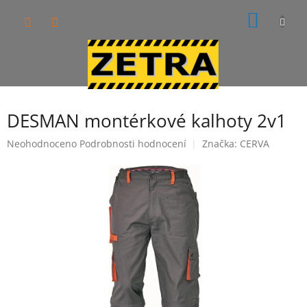
Přejít
NÁKUP
na
obsah
KOŠÍK
DESMAN montérkové kalhoty 2v1
Průměrné
Neohodnoceno
Podrobnosti hodnocení
Značka:
CERVA
hodnocení
produktu
je
0,0
z
5
hvězdiček.