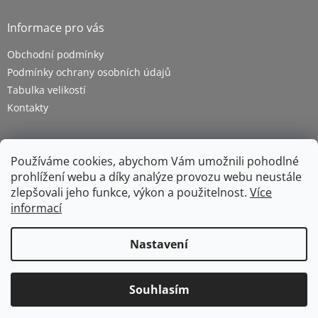
Informace pro vás
Obchodní podmínky
Podmínky ochrany osobních údajů
Tabulka velikostí
Kontakty
Používáme cookies, abychom Vám umožnili pohodlné
prohlížení webu a díky analýze provozu webu neustále
zlepšovali jeho funkce, výkon a použitelnost.
Více
informací
Vytvořil Shoptet
Nastavení
Copyright 2026
ZETRA - pracovní oděvy s.r.o.
. Všechna
Souhlasím
práva vyhrazena.
Upravit nastavení cookies