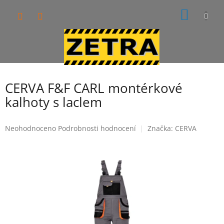
Přejít
NÁKUP
na
obsah
KOŠÍK
CERVA F&F CARL montérkové
kalhoty s laclem
Průměrné
Neohodnoceno
Podrobnosti hodnocení
Značka:
CERVA
hodnocení
produktu
je
0,0
z
5
hvězdiček.