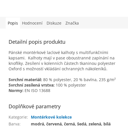
Popis
Hodnocení
Diskuze
Značka
Detailní popis produktu
Pánské montérkové laclové kalhoty s multifunkčními
kapsami. Kalhoty mají v pase oboustranné zapínání na
knoflíky. Z
esílení v kolenních částech tkaninou polyester
Oxford s možností vkládání ochranných nákoleníků.
Svrchní materiál:
80 % polyester,
20 % bavlna, 235 g/m²
Svrchní zesílená vrstva:
100 % polyester
Normy:
EN ISO 13688
Doplňkové parametry
Kategorie
:
Montérkové kolekce
Barva
:
modrá, červená, černá, šedá, zelená, bílá