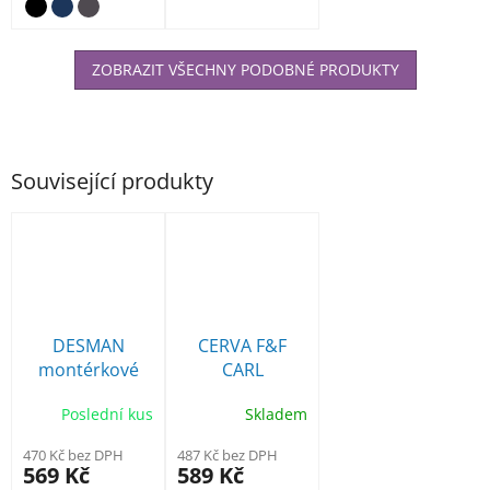
manžetou, bez
podšívky. …
ZOBRAZIT VŠECHNY PODOBNÉ PRODUKTY
Související produkty
DESMAN
CERVA F&F
montérkové
CARL
kalhoty 2v1
montérkové
Poslední kus
Skladem
kalhoty do
pasu šedé
470 Kč bez DPH
487 Kč bez DPH
569 Kč
589 Kč