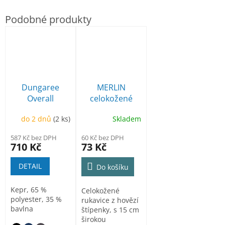
Dungaree
MERLIN
Overall
celokožené
Industrial
svářečské
do 2 dnů
(2 ks)
Skladem
Pracovní
rukavice
kalhoty s
587 Kč bez DPH
60 Kč bez DPH
laclem unisex
710 Kč
73 Kč
DETAIL
Do košíku
Kepr, 65 %
Celokožené
polyester, 35 %
rukavice z hovězí
bavlna
štípenky, s 15 cm
širokou