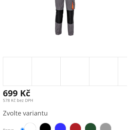
699 Kč
578 Kč bez DPH
Měrná
Zvolte variantu
cena: