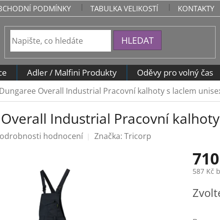
BCHODNÍ PODMÍNKY
TABULKA VELIKOSTÍ
KONTAKTY
HLEDAT
ce
Adler / Malfini Produkty
Oděvy pro volný čas
Dungaree Overall Industrial Pracovní kalhoty s laclem unise
verall Industrial Pracovní kalhoty
odrobnosti hodnocení
Značka:
Tricorp
710
587 Kč 
Měrná
Zvolt
cena: