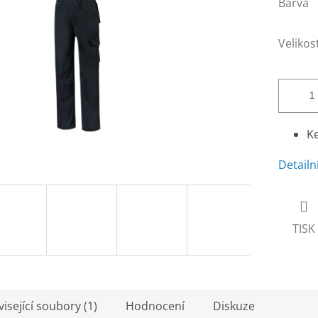
Barva
Velikos
Ke
Detailn
TISK
isející soubory (1)
Hodnocení
Diskuze