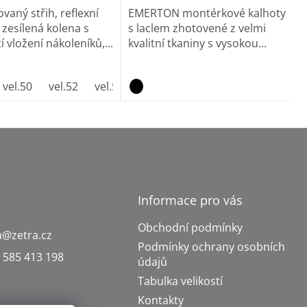
vaný střih, reflexní
EMERTON montérkové kalhoty
 zesílená kolena s
s laclem zhotovené z velmi
 vložení nákoleníků,...
kvalitní tkaniny s vysokou...
vel.50
vel.52
vel.54
vel.56
vel.58
vel.60
vel.6
Informace pro vás
Obchodní podmínky
a
@
zetra.cz
Podmínky ochrany osobních
 585 413 198
údajů
Tabulka velikostí
Kontakty