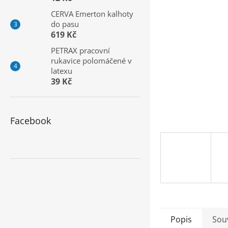
a
CERVA Emerton kalhoty
n
do pasu
e
619 Kč
l
PETRAX pracovní
rukavice polomáčené v
latexu
39 Kč
Facebook
Popis
Souv