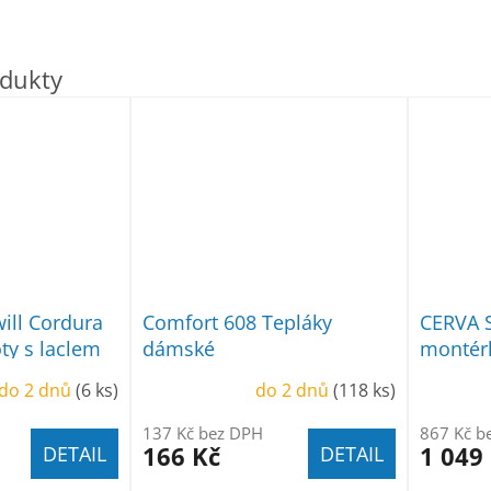
ill Cordura
Comfort 608 Tepláky
CERVA 
ty s laclem
dámské
montérk
laclem
do 2 dnů
(6 ks)
do 2 dnů
(118 ks)
137 Kč bez DPH
867 Kč b
166 Kč
1 049
DETAIL
DETAIL