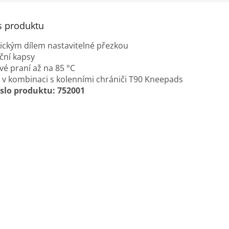
s produktu
stickým dílem nastavitelné přezkou
ční kapsy
é praní až na 85 °C
t v kombinaci s kolenními chrániči T90 Kneepads
íslo produktu: 752001