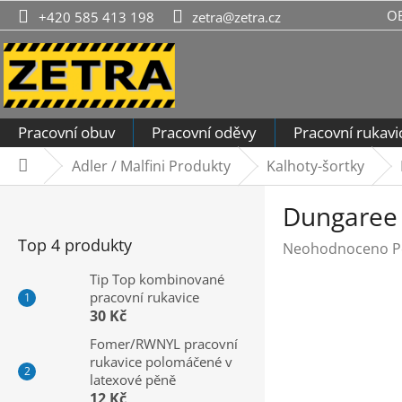
Přejít
O
+420 585 413 198
zetra@zetra.cz
na
obsah
Pracovní obuv
Pracovní oděvy
Pracovní rukavi
Adler / Malfini Produkty
Kalhoty-šortky
Domů
P
Dungaree O
o
s
Top 4 produkty
Průměrné
Neohodnoceno
P
t
hodnocení
r
Tip Top kombinované
produktu
pracovní rukavice
a
je
30 Kč
n
0,0
n
Fomer/RWNYL pracovní
z
rukavice polomáčené v
í
5
latexové pěně
hvězdiček.
p
12 Kč