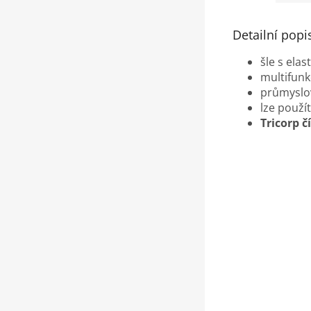
Detailní popi
šle s ela
multifunk
průmyslov
lze použí
Tricorp č