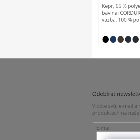
Kepr, 65 % polye
bavlna; CORDUR
vazba, 100 % po
Z
á
p
a
t
Odebírat newslett
í
Vložte svůj e-mail 
produktech na naše
E-mail