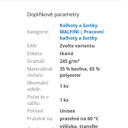
Doplňkové parametry
Kalhoty a šortky
Kategorie
:
MALFINI | Pracovní
kalhoty a šortky
EAN
:
Zvolte variantu
Etiketa
:
tkaná
Gramáž
:
245 g/m²
Materiálové
35 % bavlna, 65 %
složení
:
polyester
Minimální
1 ks
odběr
:
Počet ks v
1 ks
sáčku
:
Pohlaví
:
Unisex
Pratelné na
:
pratelné na 60 °C
výšivka, transfer