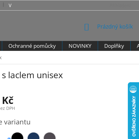
VRÁCENÍ ZBOŽÍ - VZOROVÝ FORMULÁŘ PRO ODSTOUPENÍ 
Přihlášení
NÁKUPNÍ
Prázdný košík
KOŠÍK
Ochranné pomůcky
NOVINKY
Doplňky
x
 s laclem unisex
 Kč
bez DPH
e variantu