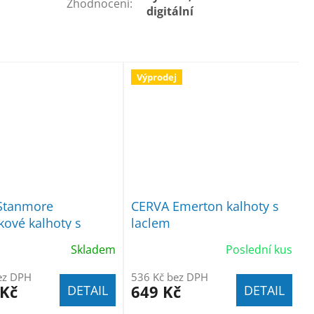
Zhodnocení
:
digitální
Výprodej
Stanmore
CERVA Emerton kalhoty s
ové kalhoty s
laclem
 modré
Skladem
Poslední kus
ez DPH
536 Kč bez DPH
 Kč
649 Kč
DETAIL
DETAIL