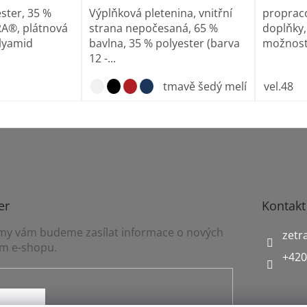
ster, 35 %
Výplňková pletenina, vnitřní
propraco
A®, plátnová
strana nepočesaná, 65 %
doplňky,
lyamid
bavlna, 35 % polyester (barva
možností
12 -...
tmavě šedý melír
vel.48
er
Kontakt
a my vám budeme zasílat informace o nových
zetr
m e-shopu.
+420