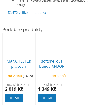
materiál 75%Polyester, 5%Elastan, 20%Rayon,
330gr
DX472 velikostní tabulka
MANCHESTER
softshellová
pracovní
bunda ARDON
poloholeňová
Creatron
do 2 dnů
(14 ks)
do 3 dnů
1 669 Kč bez DPH
1 115 Kč bez DPH
2 019 Kč
1 349 Kč
DETAIL
DETAIL