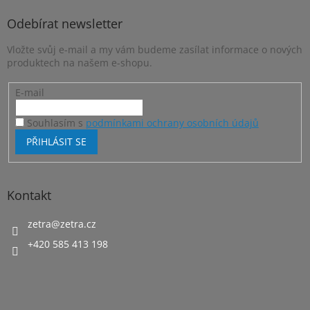
p
a
Odebírat newsletter
t
Vložte svůj e-mail a my vám budeme zasílat informace o nových
í
produktech na našem e-shopu.
E-mail
Souhlasím s
podmínkami ochrany osobních údajů
PŘIHLÁSIT SE
Kontakt
zetra
@
zetra.cz
+420 585 413 198