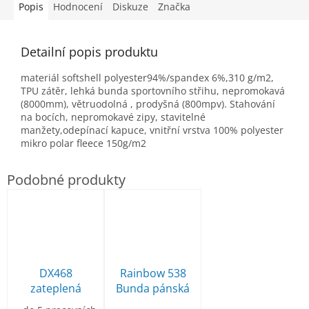
Popis
Hodnocení
Diskuze
Značka
Detailní popis produktu
materiál softshell polyester94%/spandex 6%,310 g/m2,
TPU zátěr, lehká bunda sportovního střihu, nepromokavá
(8000mm), větruodolná , prodyšná (800mpv). Stahování
na bocích, nepromokavé zipy, stavitelné
manžety,odepínací kapuce, vnitřní vrstva 100% polyester
mikro polar fleece 150g/m2
DX468
Rainbow 538
zateplená
Bunda pánská
bunda DX