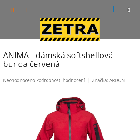
Přejít
NÁKUP
na
obsah
KOŠÍK
ANIMA - dámská softshellová
bunda červená
Průměrné
Neohodnoceno
Podrobnosti hodnocení
Značka:
ARDON
hodnocení
produktu
je
0,0
z
5
hvězdiček.