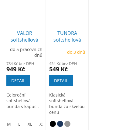
VALOR
TUNDRA
softshellová
softshellová
bunda s kapucí
bunda
do 5 pracovních
do 3 dnů
dnů
784 Kč bez DPH
454 Kč bez DPH
949 Kč
549 Kč
DETAIL
DETAIL
Celoroční
Klasická
softshellová
softshellová
bunda s kapucí.
bunda za skvělou
cenu
M
L
XL
XXL