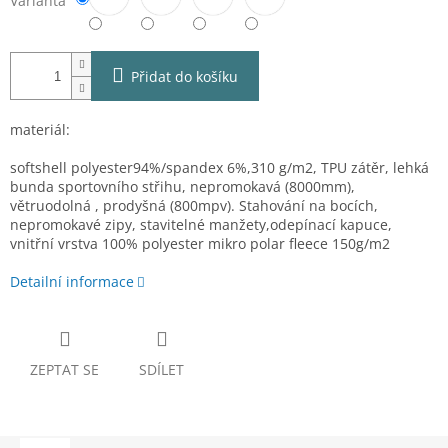
Varianta
Přidat do košíku
materiál:
softshell polyester94%/spandex 6%,310 g/m2, TPU zátěr, lehká
bunda sportovního střihu, nepromokavá (8000mm),
větruodolná , prodyšná (800mpv). Stahování na bocích,
nepromokavé zipy, stavitelné manžety,odepínací kapuce,
vnitřní vrstva 100% polyester mikro polar fleece 150g/m2
Detailní informace
ZEPTAT SE
SDÍLET