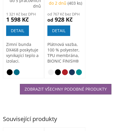
do 5 pracovních
do 2 dnů
(403 ks)
dnů
1 321 Kč bez DPH
od 767 Kč bez DPH
1 598 Kč
928 Kč
od
DETAIL
DETAIL
Zimní bunda
Plátnová vazba,
DX468 poskytuje
100 % polyester,
vynikající teplo a
TPU membrána,
izolaci.
BIONIC FINISH®
Dynamická
ECO hydrofobní
strečová
úprava...
tkanina,...
ZOBRAZIT VŠECHNY PODOBNÉ PRODUKTY
Související produkty